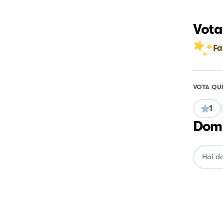
Vota
Fa
VOTA QU
1
Doma