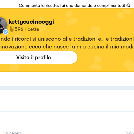
Commenta la ricetta: fai una domanda o complimentati! 😋
kettycucinooggi
596
ricette
do i ricordi si uniscono alle tradizioni e, le tradizioni
innovazione ecco che nasce la mia cucina il mio modo
are a tavola il cibo. Ricette veloci senza mai tralascia
Visita il profilo
to.
Canederli
Tagli