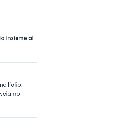
io insieme al
ell'olio,
lasciamo