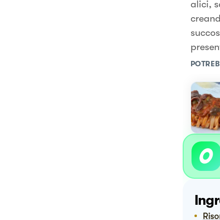
alici, 
creand
succos
present
POTREB
Ingr
Ris