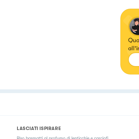
Quan
all'
port
gus
LASCIATI ISPIRARE
Riso basmatti al profumo di lenticchie e carciofi