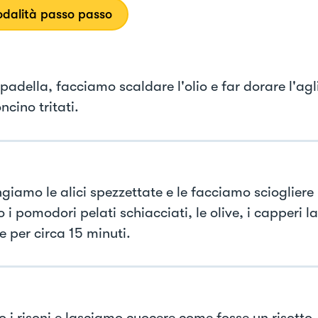
dalità passo passo
padella, facciamo scaldare l'olio e far dorare l'agl
cino tritati.
iamo le alici spezzettate e le facciamo sciogliere n
 i pomodori pelati schiacciati, le olive, i capperi 
e per circa 15 minuti.
 i risoni e lasciamo cuocere come fosse un risotto,