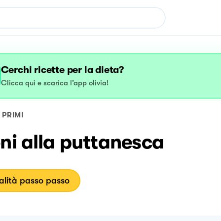
Cerchi ricette per la dieta?
Clicca qui e scarica l’app olivia!
PRIMI
ni alla puttanesca
lità passo passo