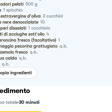
odori pelati
500
g
o
1
spicchio
io extravergine d'oliva
3
cucchiai
ive nere denocciolate
10
pperi dissalati
1
cucchiaio
etti di acciughe sott'olio
4
eroncino fresco (facoltativo)
1
maggio pecorino grattugiato
q.b.
zzemolo fresco
q.b.
qua calda
q.b.
q.b.
opia ingredienti
edimento
30 minuti
o totale