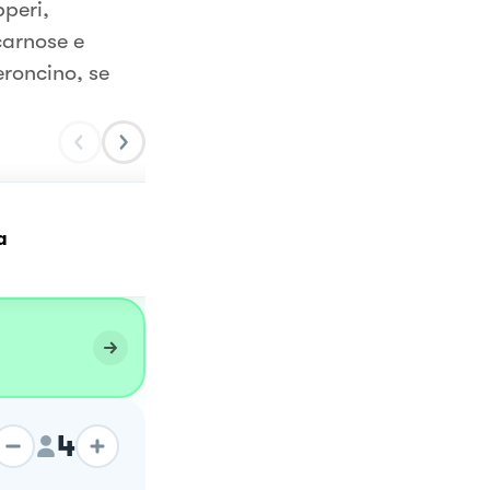
pperi,
carnose e
roncino, se
Spaghetti alla puttanes
a
in giallo
4