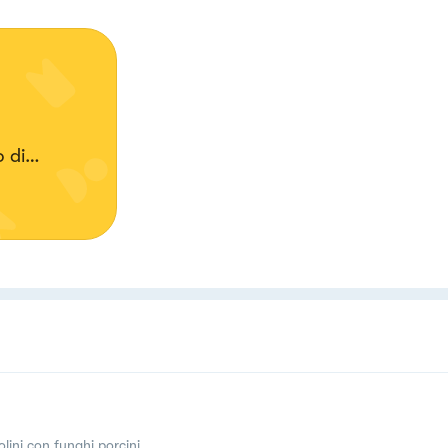
 di
re il
olini con funghi porcini