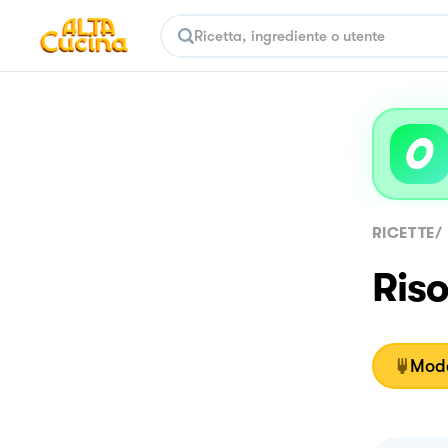
RICETTE
/
Riso
Moda