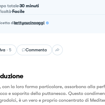
30 minuti
po totale
Facile
ficoltà
ricetta
di
kettycucinooggi
lva
·
5
Commenta
oduzione
i, con la loro forma particolare, assorbono alla perf
icco e saporito della puttanesca. Questo condiment
grodolci, è un vero e proprio concentrato di Medite