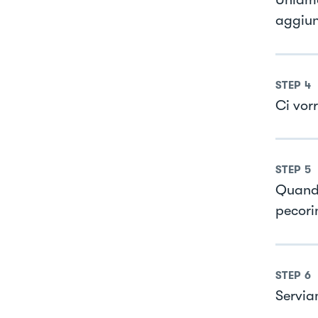
aggiun
STEP
4
Ci vor
STEP
5
Quando
pecori
STEP
6
Servia