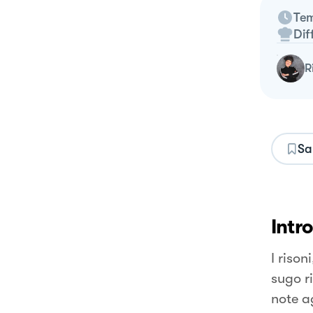
Tem
Dif
Sa
Intr
I rison
sugo r
note a