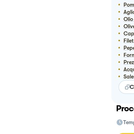
Pom
Agli
Ol
Ol
Ca
Fil
Pep
For
Pre
Ac
Sale
C
Proc
Temp