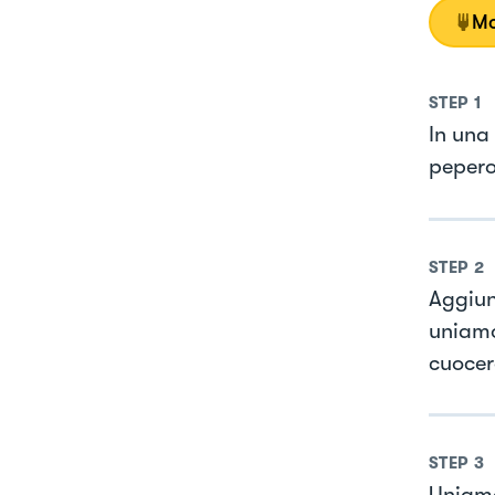
Mo
STEP
1
In una 
peperon
STEP
2
Aggiung
uniamo
cuocer
STEP
3
Uniamo