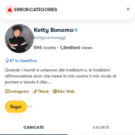
ERROR:CATEGORIES
Ketty Bonomo
kettycucinooggi
596
ricette
•
1,8milioni
views
#
7
in classifica
Quando i ricordi si uniscono alle tradizioni e, le tradizioni 
all'innovazione ecco che nasce la mia cucina il mio modo di 
portare a tavola il cibo.

Ricette veloci senza mai tralasciare il gusto.
Instagram
Tiktok
Sito Web
Segui
CARICATE
SALVATE