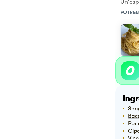
Un'esp
POTREB
Ingr
Spa
Ba
Pom
Ci
Vin