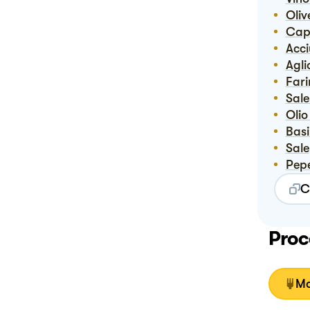
Ol
Ca
Acc
Agli
Far
Sal
Ol
Bas
Sale
Pep
C
Proc
Mo