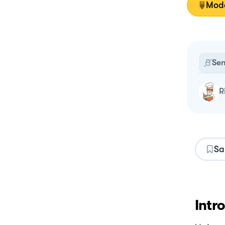
Moda
Sen
Sa
Intr