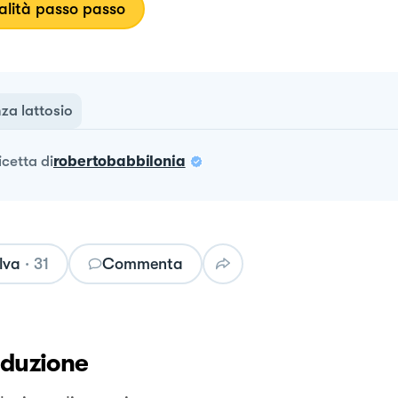
lità passo passo
za lattosio
ricetta
di
robertobabbilonia
lva
·
31
Commenta
oduzione