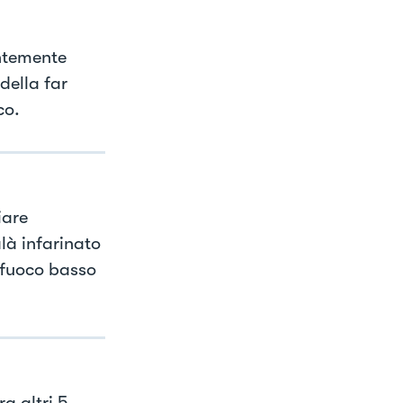
entemente
della far
co.
iare
là infarinato
l fuoco basso
ra altri 5