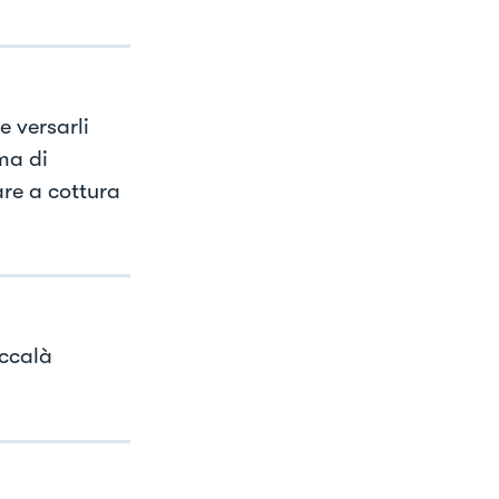
e versarli
ma di
re a cottura
accalà