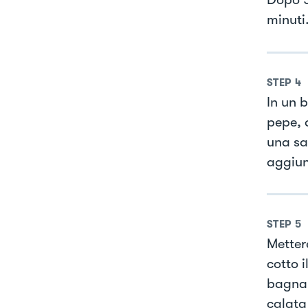
minuti
STEP
4
In un b
pepe, q
una sa
aggiun
STEP
5
Mettere
cotto i
bagnar
calata