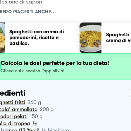
losione di sapori
BERO PIACERTI ANCHE...
Spaghetti con crema di
Spaghetti 
pomodorini, ricotta e
crema di 
basilico.
Calcola le dosi perfette per la tua dieta!
Clicca qui e scarica l’app olivia!
edienti
ghetti fritti
360
g
ccala' ammollato
200
g
odori pelati
150
g
½
polla di tropea
½
o bianco (13 %vol)
bicchiere