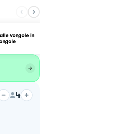
alle vongole in
Spaghetti con crema di
vongole
parmigiano e salmone
4