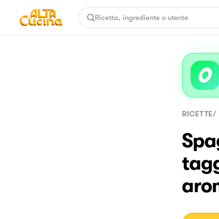
RICETTE
/
Spa
tagg
aro