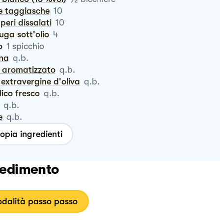
ive taggiasche
10
pperi dissalati
10
iuga sott'olio
4
o
1
spicchio
ina
q.b.
e aromatizzato
q.b.
io extravergine d'oliva
q.b.
ilico fresco
q.b.
q.b.
e
q.b.
opia ingredienti
edimento
dalità passo passo