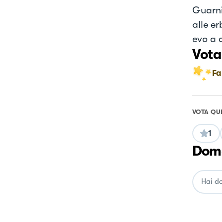
Guarnir
alle e
evo a c
Vota
Fa
VOTA QU
1
Doma