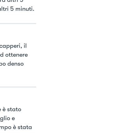
tri 5 minuti.
capperi, il
ad ottenere
ppo denso
e è stato
glio e
empo è stata