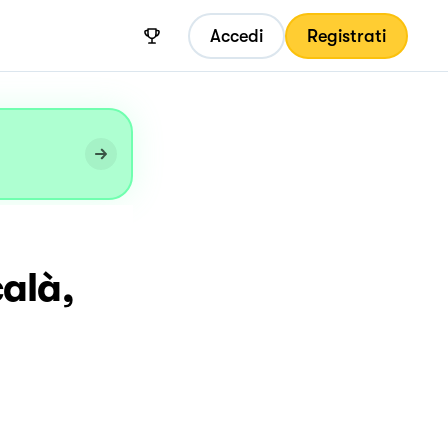
Accedi
Registrati
alà,