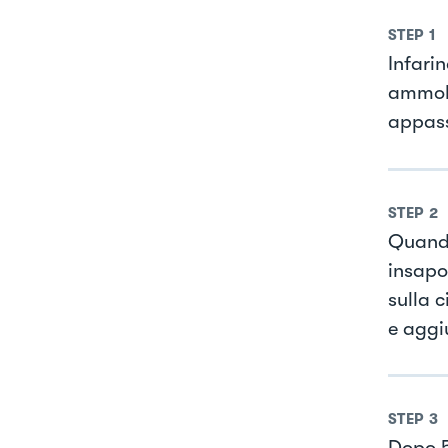
STEP
1
Infarin
ammoll
appass
STEP
2
Quando
insapo
sulla 
e aggi
STEP
3
Dopo 5 