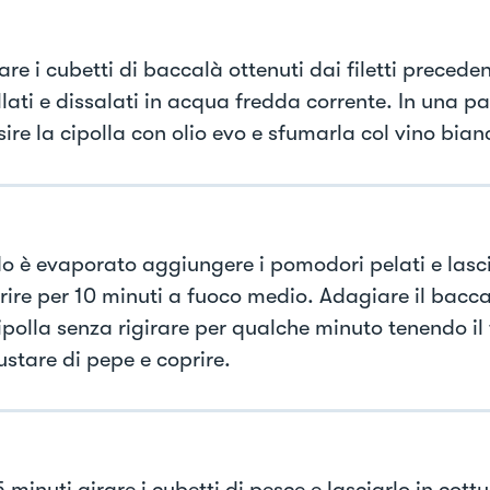
are i cubetti di baccalà ottenuti dai filetti preced
ati e dissalati in acqua fredda corrente. In una pa
ire la cipolla con olio evo e sfumarla col vino bian
 è evaporato aggiungere i pomodori pelati e lasc
rire per 10 minuti a fuoco medio. Adagiare il bacca
cipolla senza rigirare per qualche minuto tenendo i
ustare di pepe e coprire.
minuti girare i cubetti di pesce e lasciarlo in cottu