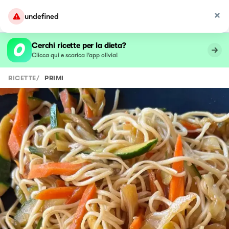
undefined
Cerchi ricette per la dieta?
Clicca qui e scarica l’app olivia!
RICETTE
/
PRIMI