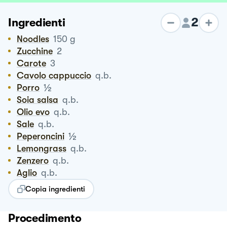
2
Ingredienti
Noodles
150
g
Zucchine
2
Carote
3
Cavolo cappuccio
q.b.
½
Porro
Soia salsa
q.b.
Olio evo
q.b.
Sale
q.b.
½
Peperoncini
Lemongrass
q.b.
Zenzero
q.b.
Aglio
q.b.
Copia ingredienti
Procedimento