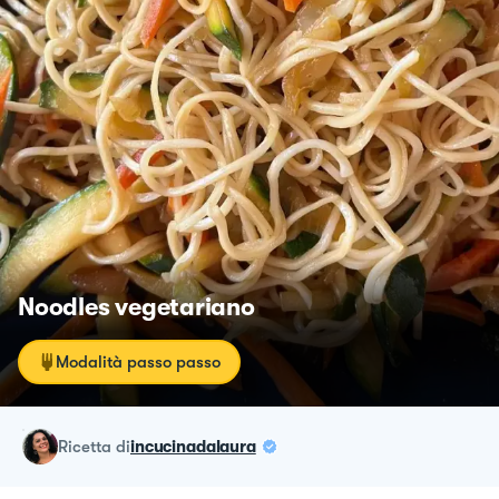
Noodles vegetariano
Modalità passo passo
ricetta
di
incucinadalaura