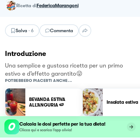
ricetta
di
FedericaMarangoni
Salva
·
6
Commenta
Introduzione
Una semplice e gustosa ricetta per un primo
estivo e d’effetto garantito😜
POTREBBERO PIACERTI ANCHE...
BEVANDA ESTIVA
Insalata estiva
ALL’ANGURIA 🍉
Calcola le dosi perfette per la tua dieta!
Clicca qui e scarica l’app olivia!