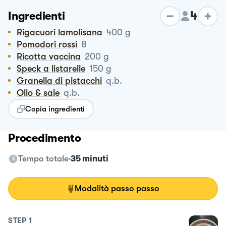
4
Ingredienti
Rigacuori lamolisana
400
g
Pomodori rossi
8
Ricotta vaccina
200
g
Speck a listarelle
150
g
Granella di pistacchi
q.b.
Olio & sale
q.b.
Copia ingredienti
Procedimento
Tempo totale
35 minuti
Modalità passo passo
STEP
1