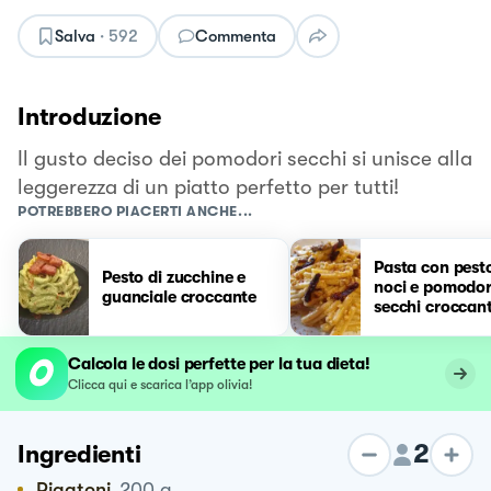
Salva
·
592
Commenta
Introduzione
Il gusto deciso dei pomodori secchi si unisce alla
leggerezza di un piatto perfetto per tutti!
POTREBBERO PIACERTI ANCHE...
Pasta con pesto
Pesto di zucchine e
noci e pomodor
guanciale croccante
secchi croccant
Calcola le dosi perfette per la tua dieta!
Clicca qui e scarica l’app olivia!
2
Ingredienti
Rigatoni
200
g