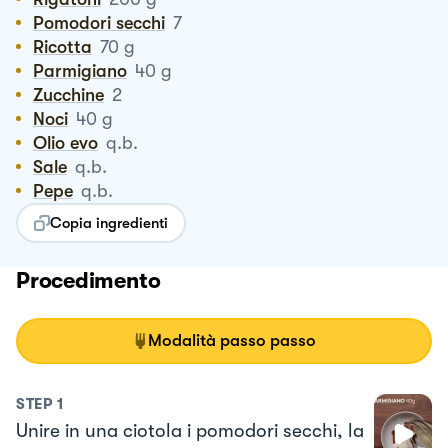
Pomodori secchi
7
Ricotta
70
g
Parmigiano
40
g
Zucchine
2
Noci
40
g
Olio evo
q.b.
Sale
q.b.
Pepe
q.b.
Copia ingredienti
Procedimento
Modalità passo passo
STEP
1
Unire in una ciotola i pomodori secchi, la