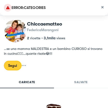
ERROR:CATEGORIES
Chiccaematteo
FedericaMarangoni
2
ricette
•
3,1mila
views
…se una mamma MALDESTRA e un bambino CURIOSO si trovano 
in cucina🤦🏻‍♀️…quante risate😂!!!
Segui
CARICATE
SALVATE