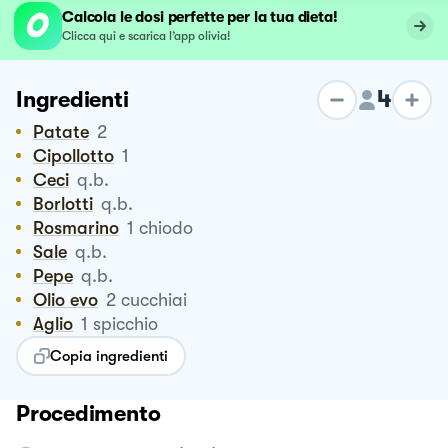
Calcola le dosi perfette per la tua dieta!
Clicca qui e scarica l’app olivia!
4
Ingredienti
Patate
2
Cipollotto
1
Ceci
q.b.
Borlotti
q.b.
Rosmarino
1
chiodo
Sale
q.b.
Pepe
q.b.
Olio evo
2
cucchiai
Aglio
1
spicchio
Copia ingredienti
Procedimento