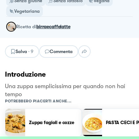
Senza glutine
Senza lattosio
Vegana
Vegetariana
ricetta
di
birraecaffelatte
Salva
·
9
Commenta
Introduzione
Una zuppa semplicissima per quando non hai
tempo
POTREBBERO PIACERTI ANCHE...
Zuppa fagioli e cozze
PASTA CECI E 