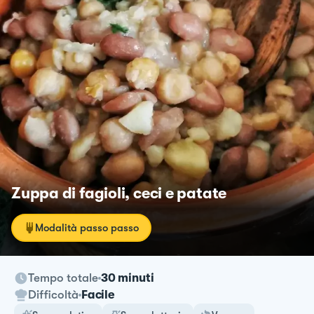
Zuppa di fagioli, ceci e patate
Modalità passo passo
Tempo totale
30 minuti
Difficoltà
Facile