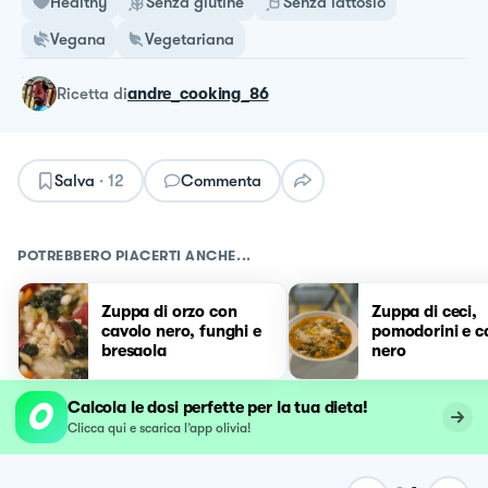
Healthy
Senza glutine
Senza lattosio
Vegana
Vegetariana
ricetta
di
andre_cooking_86
Salva
·
12
Commenta
POTREBBERO PIACERTI ANCHE...
Zuppa di orzo con
Zuppa di ceci,
cavolo nero, funghi e
pomodorini e c
bresaola
nero
Calcola le dosi perfette per la tua dieta!
Clicca qui e scarica l’app olivia!