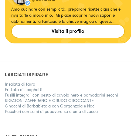
Amo cucinare con semplicità, preparare ricette classiche e
rivisitarle a modo mio. Mi piace scoprire nuovi sapori e
abbinamenti, la fantasia è la chiave magica di questo
mondo 👨‍🍳
Visita il profilo
LASCIATI ISPIRARE
Insalata di farro
Frittata di spaghetti
Fusilli integrali con pesto di cavolo nero e pomodorini secchi
RIGATONI ZAFFERANO E CRUDO CROCCANTE
Gnocchi di Barbabietola con Gorgonzola e Noci
Paccheri con semi di papavero su crema di zucca