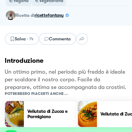
Vegana
Vegetariana
ricetta
di
ricettefantasy
Salva
·
14
Commenta
Introduzione
Un ottimo primo, nel periodo più freddo è ideale
per scaldare il nostro corpo. Facile da
preparare, ottima se accompagnata da crostini.
POTREBBERO PIACERTI ANCHE...
Vellutata di Zucca e
Vellutata di Zu
Parmigiano