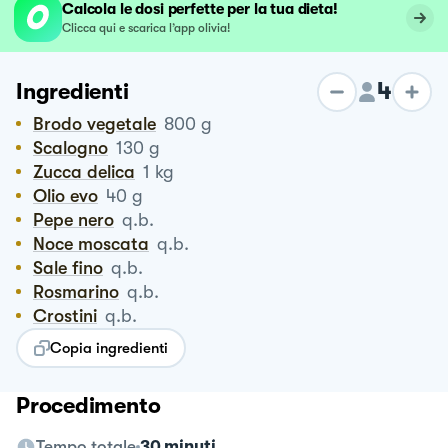
Calcola le dosi perfette per la tua dieta!
Clicca qui e scarica l’app olivia!
4
Ingredienti
Brodo vegetale
800
g
Scalogno
130
g
Zucca delica
1
kg
Olio evo
40
g
Pepe nero
q.b.
Noce moscata
q.b.
Sale fino
q.b.
Rosmarino
q.b.
Crostini
q.b.
Copia ingredienti
Procedimento
Tempo totale
30 minuti