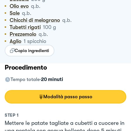
Olio evo
q.b.
Sale
q.b.
Chicchi di melograno
q.b.
Tubetti rigati
100
g
Prezzemolo
q.b.
Aglio
1
spicchio
Copia ingredienti
Procedimento
Tempo totale
20 minuti
Modalità passo passo
STEP
1
Mettere le patate tagliate a cubetti a cuocere in
una pentola con acqua bollente,dopo 5 minuti