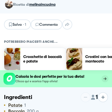
ricetta
di
melinaincucina
Salva
·
1
Commenta
POTREBBERO PIACERTI ANCHE...
Crocchette di baccalà
Crostini con b
e patate
mantecato
Calcola le dosi perfette per la tua dieta!
Clicca qui e scarica l’app olivia!
1
Ingredienti
Patate
1
Baccala
200
g