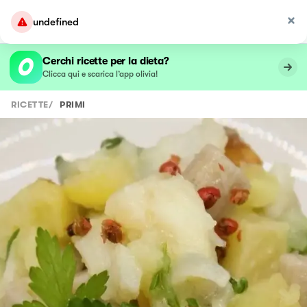
undefined
Cerchi ricette per la dieta?
Clicca qui e scarica l’app olivia!
RICETTE
/
PRIMI