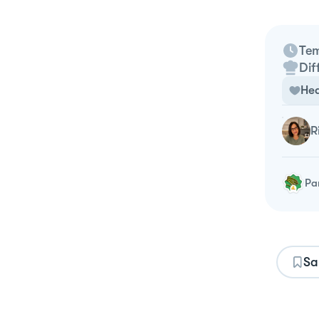
Tem
Dif
Hea
Pa
Sa