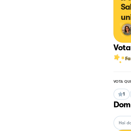
Sa
un
Vota
Fa
VOTA QU
1
Doma