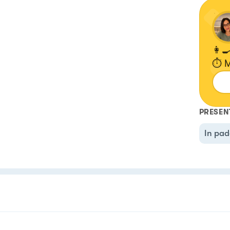
👩‍
⏱️ 
Min
PRESEN
In pad