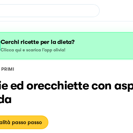
Cerchi ricette per la dieta?
Clicca qui e scarica l’app olivia!
PRIMI
ie ed orecchiette con as
da
lità passo passo