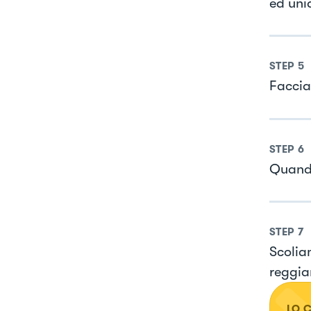
ed uni
STEP
5
Faccia
STEP
6
Quando
STEP
7
Scolia
reggia
LO 