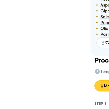
Asp
Ci
Sale
Pep
Ol
Pa
C
Proc
Temp
Mo
STEP
1