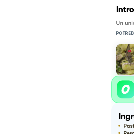
Intr
Un uni
POTREB
Ingr
Pas
Pe