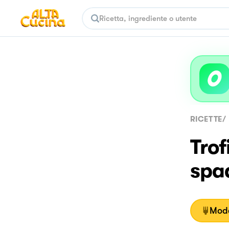
RICETTE
/
Trof
spa
Moda