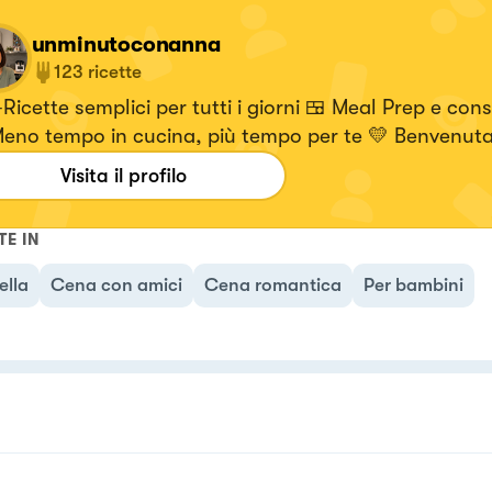
unminutoconanna
123
ricette
Ricette semplici per tutti i giorni 🍱 Meal Prep e consi
Meno tempo in cucina, più tempo per te 💛 Benvenuta
uto con Anna
Visita il profilo
TE IN
ella
Cena con amici
Cena romantica
Per bambini