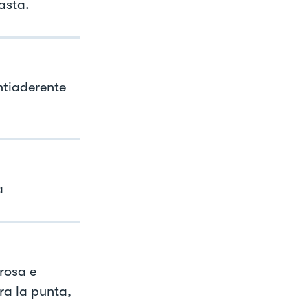
asta.
ntiaderente
a
rosa e
ra la punta,