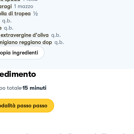
aragi
1
mazzo
½
polla di tropea
q.b.
e
q.b.
io extravergine d'oliva
q.b.
rmigiano reggiano dop
q.b.
opia ingredienti
edimento
15 minuti
o totale
dalità passo passo