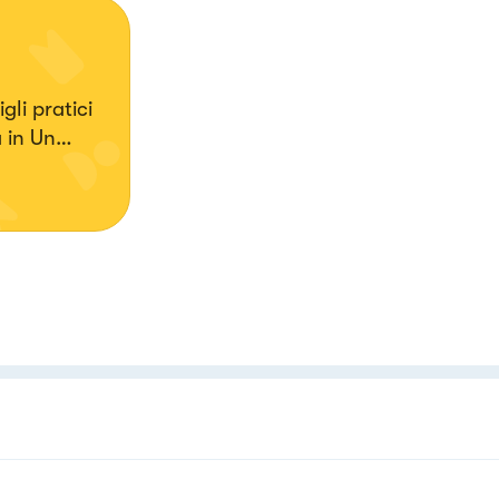
gli pratici
 in Un