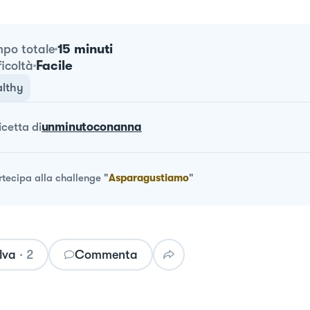
15 minuti
po totale
Facile
ficoltà
lthy
ricetta
di
unminutoconanna
rtecipa alla challenge
"
Asparagustiamo
"
lva
·
2
Commenta