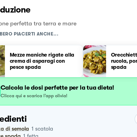
oduzione
one perfetta tra terra e mare
BERO PIACERTI ANCHE...
Mezze maniche rigate alla
Orecchiett
crema di asparagi con
rucola, po
pesce spada
spada
Calcola le dosi perfette per la tua dieta!
Clicca qui e scarica l’app olivia!
edienti
ta di semola
1
scatola
sce spada
1
fetta