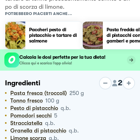
po di scorza di limone.
POTREBBERO PIACERTI ANCHE...
Paccheri pesto di
Pasta fredda al
pistacchio e tartare di
di pistacchi co
salmone
gamberi e pomo
Calcola le dosi perfette per la tua dieta!
Clicca qui e scarica l’app olivia!
2
Ingredienti
Pasta fresca (troccoli)
250
g
Tonno fresco
100
g
Pesto di pistacchio
q.b.
Pomodori secchi
5
Stracciatella
q.b.
Granella di pistacchio
q.b.
Limone scorza
q.b.