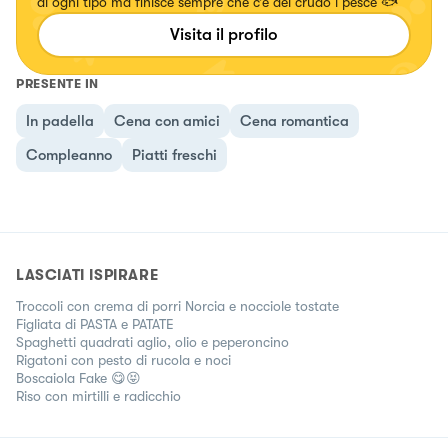
di ogni tipo ma finisce sempre che c’è del crudo i pesce 🐟
Visita il profilo
PRESENTE IN
In padella
Cena con amici
Cena romantica
Compleanno
Piatti freschi
LASCIATI ISPIRARE
Troccoli con crema di porri Norcia e nocciole tostate
Figliata di PASTA e PATATE
Spaghetti quadrati aglio, olio e peperoncino
Rigatoni con pesto di rucola e noci
Boscaiola Fake 😋😝
Riso con mirtilli e radicchio