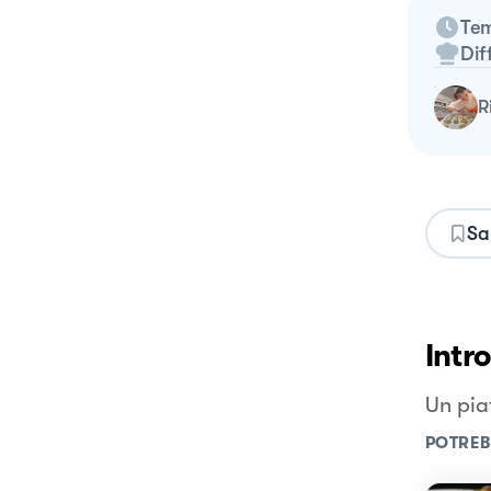
Tem
Dif
Sa
Intr
Un pia
POTREB