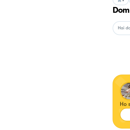
Doma
Ho s