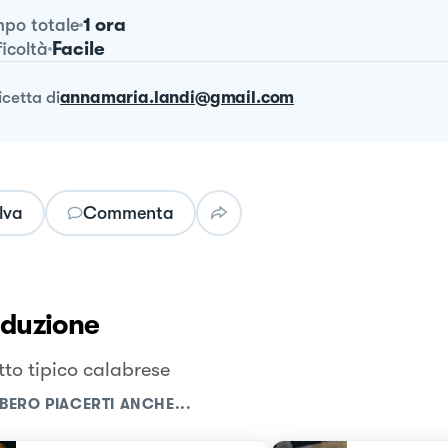
1 ora
po totale
Facile
ficoltà
ricetta
di
annamaria.landi@gmail.com
lva
Commenta
oduzione
tto tipico calabrese
BERO PIACERTI ANCHE...