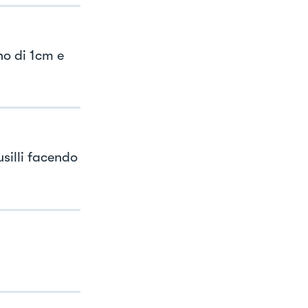
no di 1cm e
usilli facendo