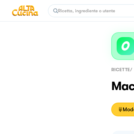
RICETTE
/
Macc
Moda