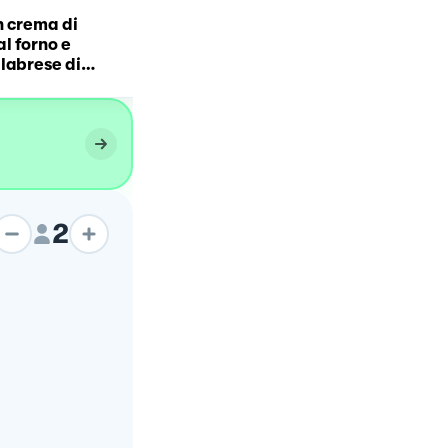
n crema di
Maccheroni al ferretto c
l forno e
broccolette
labrese di
2