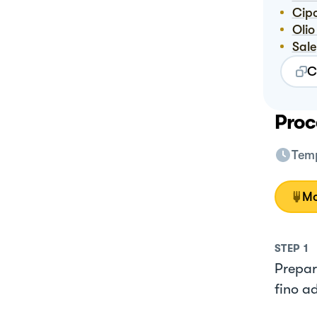
Cip
Oli
Sale
C
Proc
Temp
Mo
STEP
1
Prepar
fino a