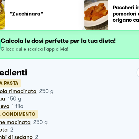
Paccheri i
"Zucchinara"
pomodori a
origano ca
montagna
Calcola le dosi perfette per la tua dieta!
Clicca qui e scarica l’app olivia!
edienti
A PASTA
ola rimacinata
250
g
qua
150
g
o evo
1
filo
IL CONDIMENTO
rne macinata
250
g
rota
2
mbi di sedano
2