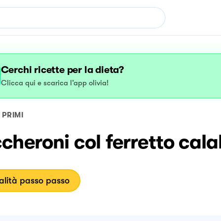
Cerchi ricette per la dieta?
Clicca qui e scarica l’app olivia!
PRIMI
heroni col ferretto cala
lità passo passo