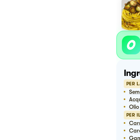
Ingr
PER L
Sem
Ac
Oli
PER 
Ca
Ca
Ga