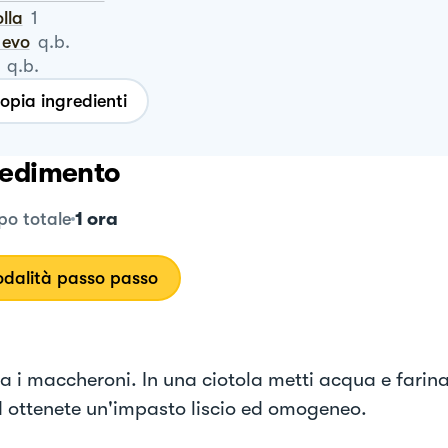
olla
1
o evo
q.b.
q.b.
opia ingredienti
edimento
1 ora
o totale
dalità passo passo
a i maccheroni. In una ciotola metti acqua e farin
d ottenete un'impasto liscio ed omogeneo.