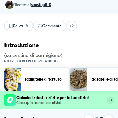
ricetta
di
scostagli10
Salva
·
4
Commenta
Introduzione
(su cestino di parmigiano)
POTREBBERO PIACERTI ANCHE...
Tagliatelle al tartufo
Tagliatelle al t
Calcola le dosi perfette per la tua dieta!
Clicca qui e scarica l’app olivia!