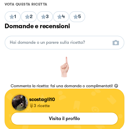
VOTA QUESTA RICETTA
1
2
3
4
5
Domande e recensioni
Commenta la ricetta: fai una domanda o complimentati! 😋
scostagli10
3
ricette
Visita il profilo