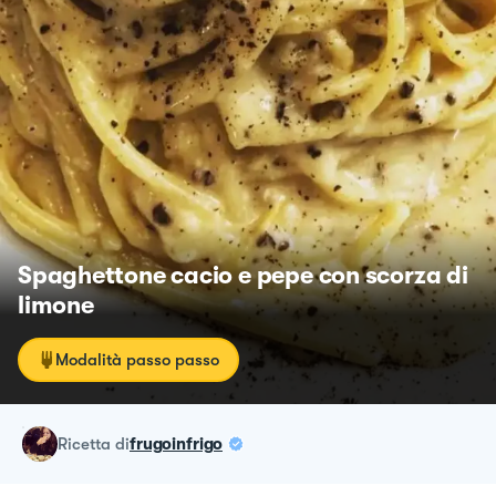
Spaghettone cacio e pepe con scorza di
limone
Modalità passo passo
ricetta
di
frugoinfrigo