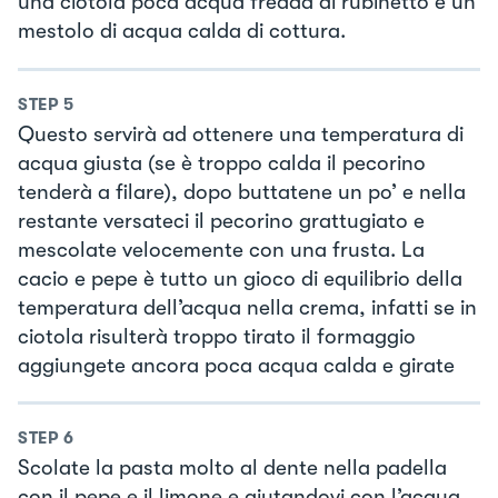
una ciotola poca acqua fredda di rubinetto e un
mestolo di acqua calda di cottura.
STEP
5
Questo servirà ad ottenere una temperatura di
acqua giusta (se è troppo calda il pecorino
tenderà a filare), dopo buttatene un po’ e nella
restante versateci il pecorino grattugiato e
mescolate velocemente con una frusta. La
cacio e pepe è tutto un gioco di equilibrio della
temperatura dell’acqua nella crema, infatti se in
ciotola risulterà troppo tirato il formaggio
aggiungete ancora poca acqua calda e girate
STEP
6
Scolate la pasta molto al dente nella padella
con il pepe e il limone e aiutandovi con l’acqua