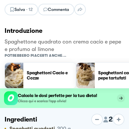
Salva
·
12
Commenta
Introduzione
Spaghettone quadrato con crema cacio e pepe
e profumo al limone
POTREBBERO PIACERTI ANCHE...
Spaghettoni Cacio e
Spaghettoni ca
Cozze
pepe tartufati
Calcola le dosi perfette per la tua dieta!
Clicca qui e scarica l’app olivia!
2
Ingredienti
Spaghetti quadrati
200
g