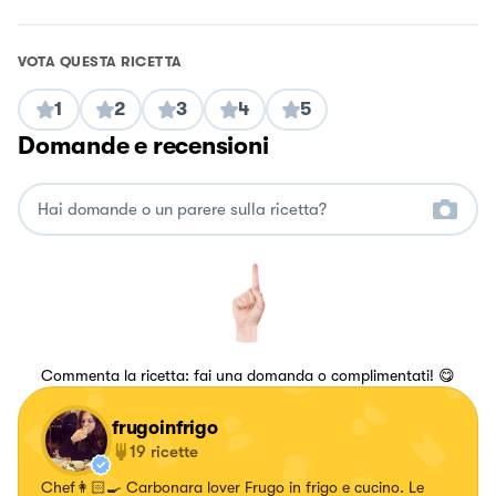
VOTA QUESTA RICETTA
1
2
3
4
5
Domande e recensioni
Commenta la ricetta: fai una domanda o complimentati! 😋
frugoinfrigo
19
ricette
Chef👩🏻‍🍳 Carbonara lover Frugo in frigo e cucino. Le