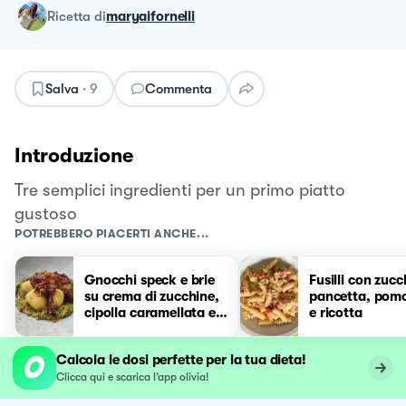
ricetta
di
maryaifornelli
Salva
·
9
Commenta
Introduzione
Tre semplici ingredienti per un primo piatto
gustoso
POTREBBERO PIACERTI ANCHE...
Gnocchi speck e brie
Fusilli con zucc
su crema di zucchine,
pancetta, pomo
cipolla caramellata e
e ricotta
pangrattato
Calcola le dosi perfette per la tua dieta!
Clicca qui e scarica l’app olivia!