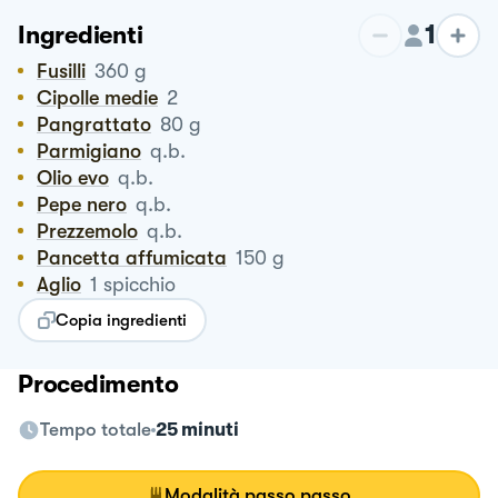
1
Ingredienti
Fusilli
360
g
Cipolle medie
2
Pangrattato
80
g
Parmigiano
q.b.
Olio evo
q.b.
Pepe nero
q.b.
Prezzemolo
q.b.
Pancetta affumicata
150
g
Aglio
1
spicchio
Copia ingredienti
Procedimento
Tempo totale
25 minuti
Modalità passo passo