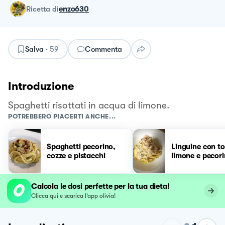
ricetta
di
enzo630
Salva
·
59
Commenta
Introduzione
Spaghetti risottati in acqua di limone.
POTREBBERO PIACERTI ANCHE...
Spaghetti pecorino,
Linguine con t
cozze e pistacchi
limone e pecor
Calcola le dosi perfette per la tua dieta!
Clicca qui e scarica l’app olivia!