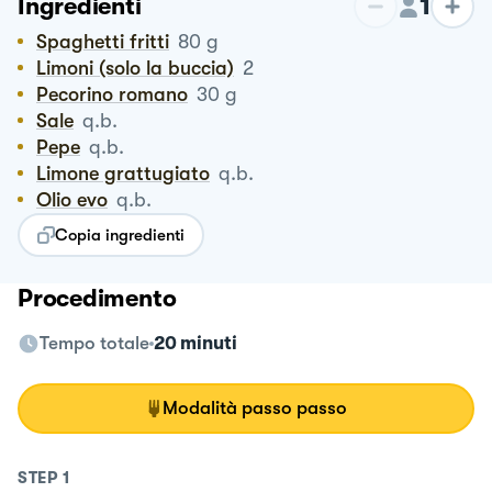
1
Ingredienti
Spaghetti fritti
80
g
Limoni (solo la buccia)
2
Pecorino romano
30
g
Sale
q.b.
Pepe
q.b.
Limone grattugiato
q.b.
Olio evo
q.b.
Copia ingredienti
Procedimento
Tempo totale
20 minuti
Modalità passo passo
STEP
1