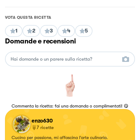
VOTA QUESTA RICETTA
1
2
3
4
5
Domande e recensioni
Commenta la ricetta: fai una domanda o complimentati! 😋
enzo630
7
ricette
Cucino per passione, mi affascina l’arte culinaria.