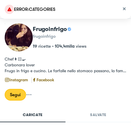
ERROR:CATEGORIES
Frugoinfrigo
frugoinfrigo
19
ricette
•
104,4mila
views
Chef👩🏻‍🍳

Carbonara lover

Frugo in frigo e cucino. Le farfalle nello stomaco passano, la fame 
no🐷
Instagram
Facebook
Segui
CARICATE
SALVATE