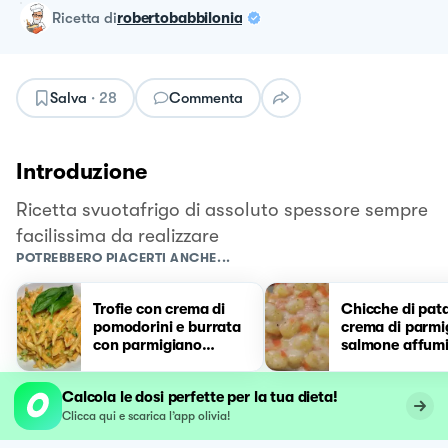
ricetta
di
robertobabbilonia
Salva
·
28
Commenta
Introduzione
Ricetta svuotafrigo di assoluto spessore sempre
facilissima da realizzare
POTREBBERO PIACERTI ANCHE...
Trofie con crema di
Chicche di pata
pomodorini e burrata
crema di parmi
con parmigiano
salmone affum
aromatizzato al
basilico
Calcola le dosi perfette per la tua dieta!
Clicca qui e scarica l’app olivia!