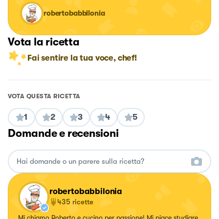
robertobabbilonia
Vota la ricetta
Fai sentire la tua voce, chef!
VOTA QUESTA RICETTA
1
2
3
4
5
Domande e recensioni
robertobabbilonia
435
ricette
Mi chiamo Roberto e cucino per passione! Mi piace studiare,