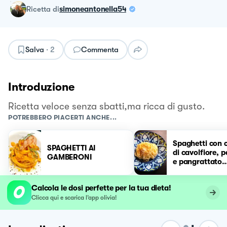
ricetta
di
simoneantonella54
Salva
·
2
Commenta
Introduzione
Ricetta veloce senza sbatti,ma ricca di gusto.
POTREBBERO PIACERTI ANCHE...
Spaghetti con 
SPAGHETTI AI
di cavolfiore, 
GAMBERONI
e pangrattato
croccante
Calcola le dosi perfette per la tua dieta!
Clicca qui e scarica l’app olivia!