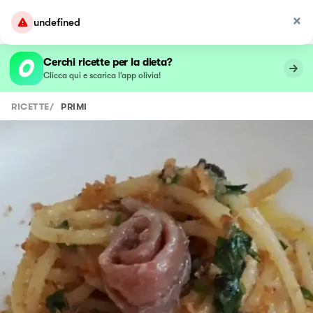
undefined
Cerchi ricette per la dieta?
Clicca qui e scarica l’app olivia!
RICETTE
/
PRIMI