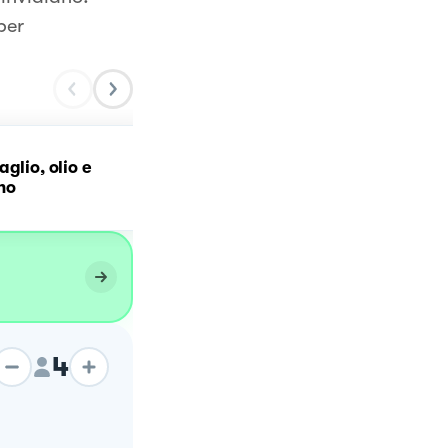
per
Spaghetti aglio, olio e
glio, olio e
peperoncino con pomodo
no
secchi e acciughe
4