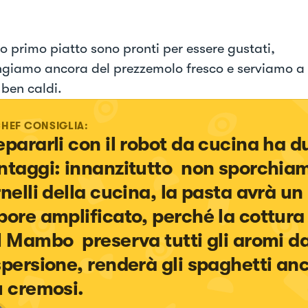
ro primo piatto sono pronti per essere gustati,
giamo ancora del prezzemolo fresco e serviamo a
 ben caldi.
CHEF CONSIGLIA:
epararli con il robot da cucina ha du
ntaggi: innanzitutto  non sporchiam
rnelli della cucina, la pasta avrà un 
pore amplificato, perché la cottura
l Mambo  preserva tutti gli aromi da
spersione, renderà gli spaghetti an
ù cremosi.