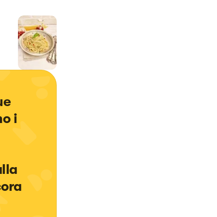
e  
o i 
 
lla 
cora 