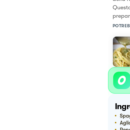
Questa
prepara
POTREB
Ingr
Spa
Agli
Pep