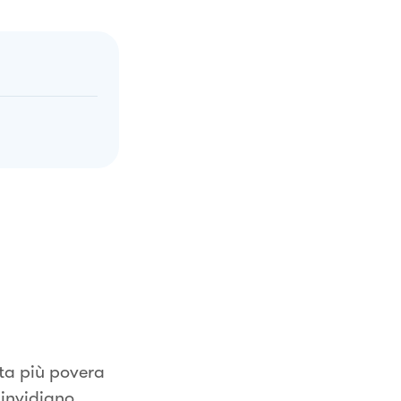
tta più povera
 invidiano.