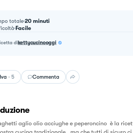
20 minuti
po totale
Facile
ficoltà
ricetta
di
kettycucinooggi
lva
·
5
Commenta
oduzione
aghetti aglio olio acciughe e peperoncino è la rice
ostra cucina tradizionale , ma che tutti di sicuro ci