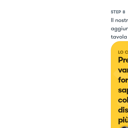
STEP
8
Il nost
aggiun
tavola
LO 
Pr
va
fo
sa
co
di
pi