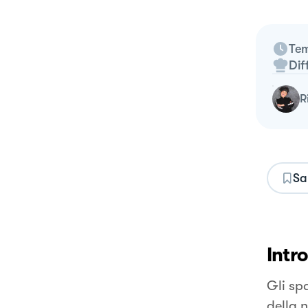
Tem
Dif
Sa
Intr
Gli sp
della n