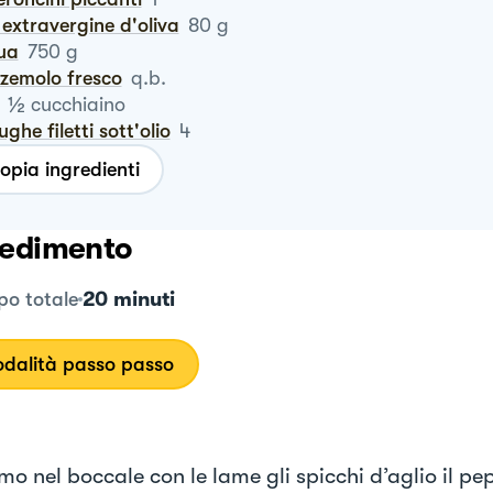
io extravergine d'oliva
80
g
qua
750
g
zzemolo fresco
q.b.
½
cucchiaino
iughe filetti sott'olio
4
opia ingredienti
edimento
20 minuti
o totale
dalità passo passo
o nel boccale con le lame gli spicchi d’aglio il pe