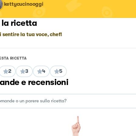
kettycucinooggi
 la ricetta
i sentire la tua voce, chef!
ESTA RICETTA
2
3
4
5
nde e recensioni