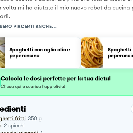
 volta mi ha aiutato il mio nuovo robot da cucina 
rli.
BERO PIACERTI ANCHE...
Spaghetti con aglio olio e
Spaghetti a
peperoncino
peperonci
Calcola le dosi perfette per la tua dieta!
Clicca qui e scarica l’app olivia!
edienti
ghetti fritti
350
g
o
2
spicchi
eroncini piccanti
1