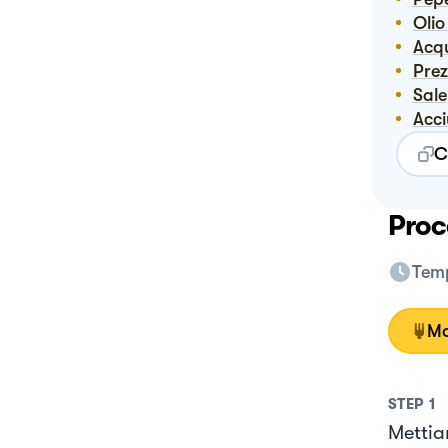
Ol
Ac
Pre
Sale
Acc
C
Proc
Temp
Mo
STEP
1
Mettiam