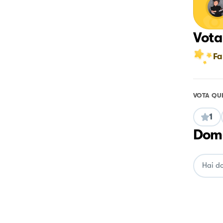
Vota
Fa
VOTA QU
1
Doma