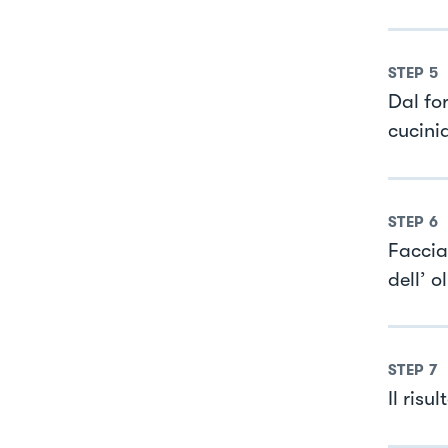
STEP
5
Dal fo
cucinia
STEP
6
Faccia
dell’ o
STEP
7
Il risu