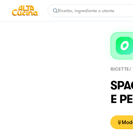
RICETTE
/
SPA
E P
Moda