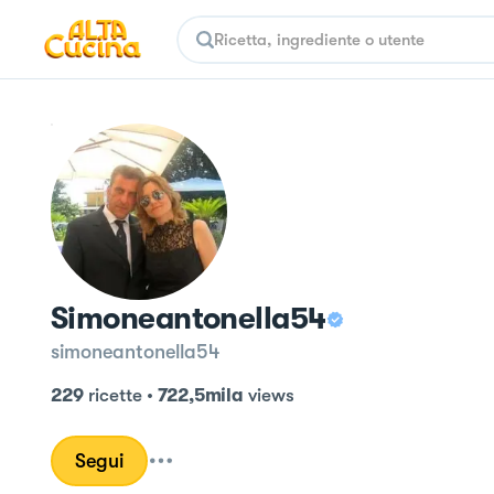
Simoneantonella54
simoneantonella54
229
ricette
•
722,5mila
views
Segui