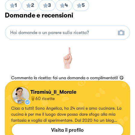
1
2
3
4
5
Domande e recensioni
Commenta la ricetta: fai una domanda o complimentati! 😋
Tiramisù_Il_Morale
60
ricette
Ciao a tutti! Sono Angelica, ho 24 anni e amo cucinare. La
cucina è per me il luogo dove posso dare sfogo alla mia
fantasia e voglia di sperimentare. Dal 2020 ho un blog
“Tiramisù il Morale” in cui pubblico tutte le ricette gluten &
Visita il profilo
dairy free, anche in versione normale (sì gestisco una