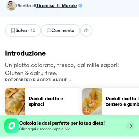
ricetta
di
Tiramisù_Il_Morale
Salva
·
10
Commenta
Introduzione
Un piatto colorato, fresco, dai mille sapori!
Gluten & dairy free.
POTREBBERO PIACERTI ANCHE...
Ravioli ricotta e
Ravioli ricotta
spinaci
zenzero e gamb
Calcola le dosi perfette per la tua dieta!
Clicca qui e scarica l’app olivia!