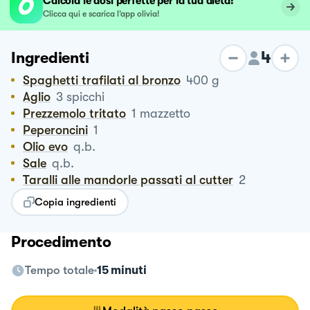
Calcola le dosi perfette per la tua dieta!
Clicca qui e scarica l’app olivia!
4
Ingredienti
Spaghetti trafilati al bronzo
400
g
Aglio
3
spicchi
Prezzemolo tritato
1
mazzetto
Peperoncini
1
Olio evo
q.b.
Sale
q.b.
Taralli alle mandorle passati al cutter
2
Copia ingredienti
Procedimento
Tempo totale
15 minuti