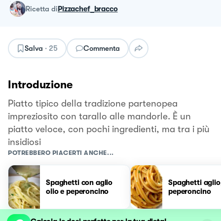
ricetta
di
Pizzachef_bracco
Salva
·
25
Commenta
Introduzione
Piatto tipico della tradizione partenopea
impreziosito con tarallo alle mandorle. È un
piatto veloce, con pochi ingredienti, ma tra i più
insidiosi
POTREBBERO PIACERTI ANCHE...
Spaghetti con aglio
Spaghetti aglio,
olio e peperoncino
peperoncino