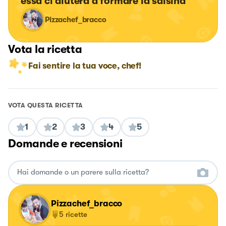
essa ci aiuterà a formare la salsina
Pizzachef_bracco
Vota la ricetta
Fai sentire la tua voce, chef!
VOTA QUESTA RICETTA
1
2
3
4
5
Domande e recensioni
Pizzachef_bracco
5
ricette