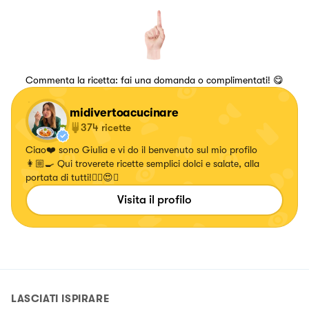
Commenta la ricetta: fai una domanda o complimentati! 😋
midivertoacucinare
374
ricette
Ciao❤️ sono Giulia e vi do il benvenuto sul mio profilo
👩🏼‍🍳 Qui troverete ricette semplici dolci e salate, alla
portata di tutti!✌🏼😍🍝
Visita il profilo
LASCIATI ISPIRARE