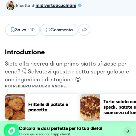
ricetta
di
midivertoacucinare
Salva
·
10
Commenta
Introduzione
Siete alla ricerca di un primo piatto sfizioso per
cena? 👇 Salvatevi questa ricetta super golosa e
con ingredienti di stagione 😍
POTREBBERO PIACERTI ANCHE...
Torta salata co
Frittelle di patate e
speck, patate e
pancetta
scamorza affu
😋
Calcola le dosi perfette per la tua dieta!
Clicca qui e scarica l’app olivia!