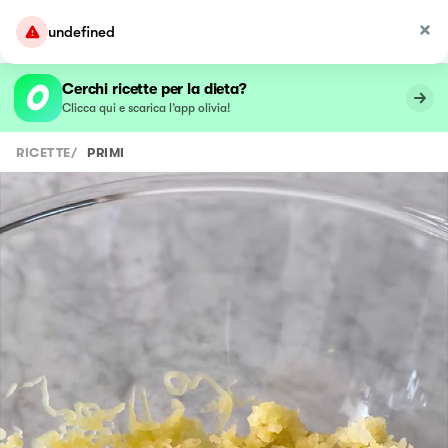
undefined
Cerchi ricette per la dieta?
Clicca qui e scarica l’app olivia!
RICETTE
/
PRIMI