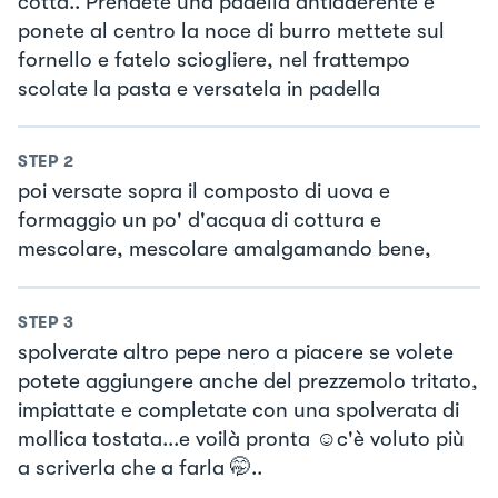
cotta.. Prendete una padella antiaderente e
ponete al centro la noce di burro mettete sul
fornello e fatelo sciogliere, nel frattempo
scolate la pasta e versatela in padella
STEP
2
poi versate sopra il composto di uova e
formaggio un po' d'acqua di cottura e
mescolare, mescolare amalgamando bene,
STEP
3
spolverate altro pepe nero a piacere se volete
potete aggiungere anche del prezzemolo tritato,
impiattate e completate con una spolverata di
mollica tostata...e voilà pronta ☺️c'è voluto più
a scriverla che a farla 🤭..