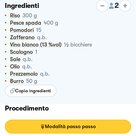
2
Ingredienti
Riso
300
g
Pesce spada
400
g
Pomodori
15
Zafferano
q.b.
½
Vino bianco (13 %vol)
bicchiere
Scalogno
1
Sale
q.b.
Olio
q.b.
Prezzemolo
q.b.
Burro
50
g
Copia ingredienti
Procedimento
Modalità passo passo