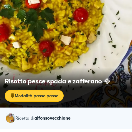
Risotto pesce spada e zafferano 🌞
Modalità passo passo
ricetta
di
alfonsovecchione