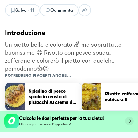
Salva
·
11
Commenta
Introduzione
Un piatto bello e colorato 🌈 ma soprattutto
buonissimo 😋 Risotto con pesce spada,
zafferano e colorerò il piatto con qualche
pomodorino👍😉
POTREBBERO PIACERTI ANCHE...
Spiedino di pesce
Risotto zaffera
spada in crosta di
salsiccia!!!
pistacchi su crema di
patate allo zafferano
Calcola le dosi perfette per la tua dieta!
Clicca qui e scarica l’app olivia!