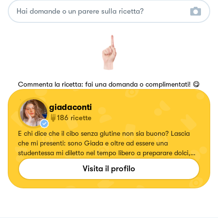
Commenta la ricetta: fai una domanda o complimentati! 😋
giadaconti
186
ricette
E chi dice che il cibo senza glutine non sia buono? Lascia
che mi presenti: sono Giada e oltre ad essere una
studentessa mi diletto nel tempo libero a preparare dolci,
primi piatti e finger food senza glutine per deliziare
Visita il profilo
soprattutto i palati di chi è allergico o intollerante al glutine.
Troverete però anche ricette contenenti glutine ✨ Mi trovi su
ig @ggiadaconti e TikTok @_ggiadaconti