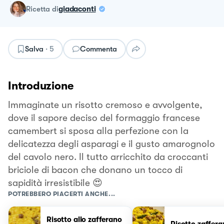
ricetta
di
giadaconti
Salva
·
5
Commenta
Introduzione
Immaginate un risotto cremoso e avvolgente,
dove il sapore deciso del formaggio francese
camembert si sposa alla perfezione con la
delicatezza degli asparagi e il gusto amarognolo
del cavolo nero. Il tutto arricchito da croccanti
briciole di bacon che donano un tocco di
sapidità irresistibile 😍
POTREBBERO PIACERTI ANCHE...
Risotto allo zafferano
Risotto zaffer