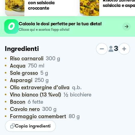
con salsiccia
salsiccia e asp
croccante
Calcola le dosi perfette per la tua dieta!
Clicca qui e scarica l’app olivia!
3
Ingredienti
Riso carnaroli
300
g
Acqua
750
ml
Sale grosso
5
g
Asparagi
250
g
Olio extravergine d'oliva
q.b.
½
Vino bianco (13 %vol)
bicchiere
Bacon
6
fette
Cavolo nero
300
g
Formaggio camembert
80
g
Copia ingredienti