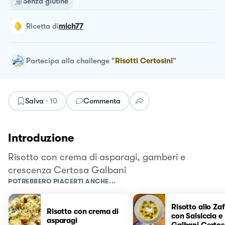
Senza glutine
ricetta
di
mich77
Partecipa alla challenge
"
Risotti Certosini
"
Salva
·
10
Commenta
Introduzione
Risotto con crema di asparagi, gamberi e
crescenza Certosa Galbani
POTREBBERO PIACERTI ANCHE...
Risotto allo Za
Risotto con crema di
con Salsiccia e
asparagi
Galbani Certo