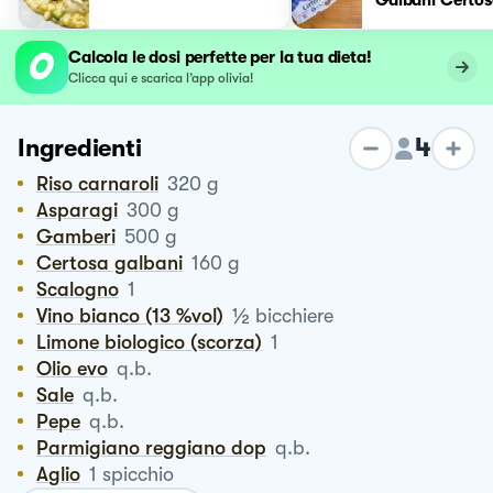
Calcola le dosi perfette per la tua dieta!
Clicca qui e scarica l’app olivia!
4
Ingredienti
Riso carnaroli
320
g
Asparagi
300
g
Gamberi
500
g
Certosa galbani
160
g
Scalogno
1
½
Vino bianco (13 %vol)
bicchiere
Limone biologico (scorza)
1
Olio evo
q.b.
Sale
q.b.
Pepe
q.b.
Parmigiano reggiano dop
q.b.
Aglio
1
spicchio