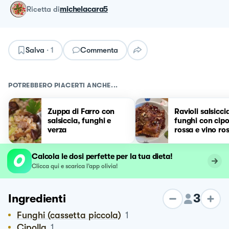
ricetta
di
michelacara5
Salva
·
1
Commenta
POTREBBERO PIACERTI ANCHE...
Zuppa di Farro con
Ravioli salsicci
salsiccia, funghi e
funghi con cipo
verza
rossa e vino ro
Calcola le dosi perfette per la tua dieta!
Clicca qui e scarica l’app olivia!
3
Ingredienti
Funghi (cassetta piccola)
1
Cipolla
1