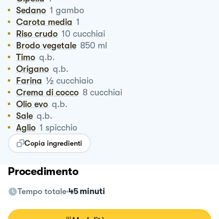
Sedano
1
gambo
Carota media
1
Riso crudo
10
cucchiai
Brodo vegetale
850
ml
Timo
q.b.
Origano
q.b.
½
Farina
cucchiaio
Crema di cocco
8
cucchiai
Olio evo
q.b.
Sale
q.b.
Aglio
1
spicchio
Copia ingredienti
Procedimento
Tempo totale
45 minuti