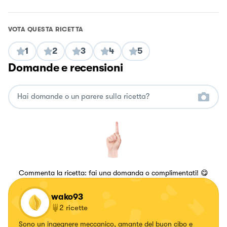
VOTA QUESTA RICETTA
1
2
3
4
5
Domande e recensioni
Commenta la ricetta: fai una domanda o complimentati! 😋
wako93
2
ricette
Sono un ingegnere meccanico, amante del buon cibo e