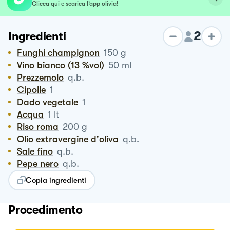
Clicca qui e scarica l’app olivia!
2
Ingredienti
Funghi champignon
150
g
Vino bianco (13 %vol)
50
ml
Prezzemolo
q.b.
Cipolle
1
Dado vegetale
1
Acqua
1
lt
Riso roma
200
g
Olio extravergine d'oliva
q.b.
Sale fino
q.b.
Pepe nero
q.b.
Copia ingredienti
Procedimento