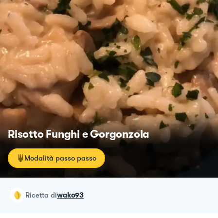
Risotto Funghi e Gorgonzola
Modalità passo passo
ricetta
di
wako93