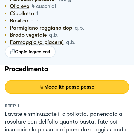
Olio evo
4
cucchiai
Cipollotto
1
Basilico
q.b.
Parmigiano reggiano dop
q.b.
Brodo vegetale
q.b.
Formaggio (a piacere)
q.b.
Copia ingredienti
Procedimento
Modalità passo passo
STEP
1
Lavate e sminuzzate il cipollotto, ponendolo a
rosolare con dell’olio quanto basta; fate poi
insaporire la passata di pomodoro aggiustando