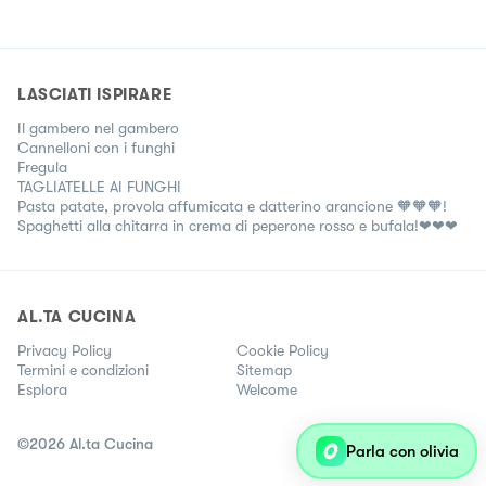
LASCIATI ISPIRARE
Il gambero nel gambero
Cannelloni con i funghi
Fregula
TAGLIATELLE AI FUNGHI
Pasta patate, provola affumicata e datterino arancione 🧡🧡🧡!
Spaghetti alla chitarra in crema di peperone rosso e bufala!❤❤❤
AL.TA CUCINA
Privacy Policy
Cookie Policy
Termini e condizioni
Sitemap
Esplora
Welcome
©
2026
Al.ta Cucina
Parla con olivia