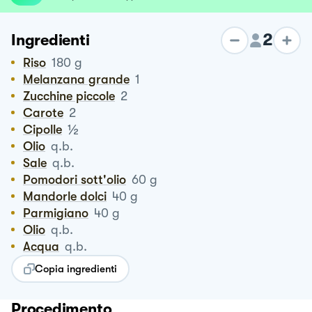
2
Ingredienti
Riso
180
g
Melanzana grande
1
Zucchine piccole
2
Carote
2
½
Cipolle
Olio
q.b.
Sale
q.b.
Pomodori sott'olio
60
g
Mandorle dolci
40
g
Parmigiano
40
g
Olio
q.b.
Acqua
q.b.
Copia ingredienti
Procedimento