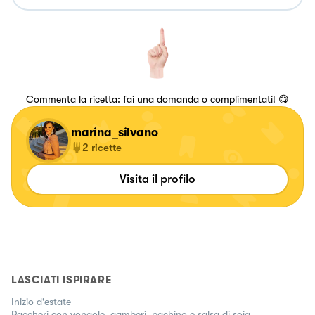
Commenta la ricetta: fai una domanda o complimentati! 😋
marina_silvano
2
ricette
Visita il profilo
LASCIATI ISPIRARE
Inizio d'estate
Paccheri con vongole, gamberi, pachino e salsa di soia