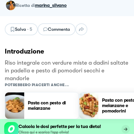
ricetta
di
marina_silvano
Salva
·
5
Commenta
Introduzione
Riso integrale con verdure miste a dadini saltate
in padella e pesto di pomodori secchi e
mandorle
POTREBBERO PIACERTI ANCHE...
Pasta con pesto
Pasta con pesto di
melanzane e
melanzane
pomodorini
Calcola le dosi perfette per la tua dieta!
Clicca qui e scarica l’app olivia!