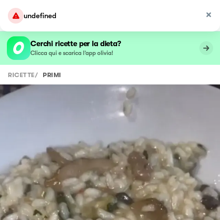
undefined
Cerchi ricette per la dieta?
Clicca qui e scarica l’app olivia!
RICETTE
/
PRIMI