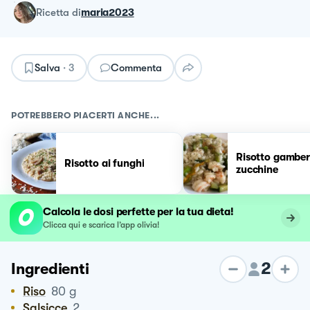
ricetta
di
maria2023
Salva
·
3
Commenta
POTREBBERO PIACERTI ANCHE...
Risotto gamber
Risotto ai funghi
zucchine
Calcola le dosi perfette per la tua dieta!
Clicca qui e scarica l’app olivia!
2
Ingredienti
Riso
80
g
Salsicce
2