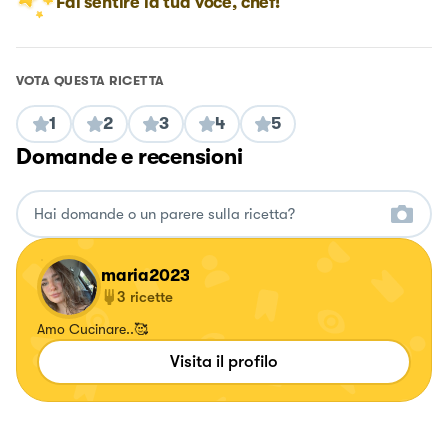
Fai sentire la tua voce, chef!
VOTA QUESTA RICETTA
1
2
3
4
5
Domande e recensioni
maria2023
3
ricette
Amo Cucinare..🥰
Visita il profilo