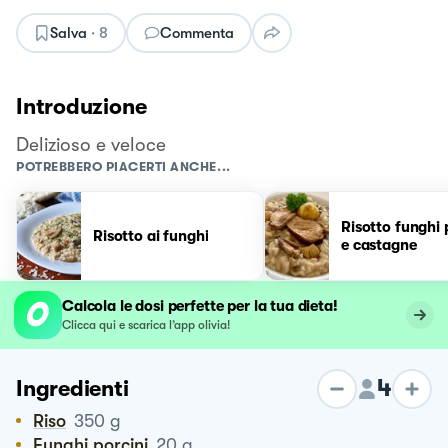
Salva
·
8
Commenta
Introduzione
Delizioso e veloce
POTREBBERO PIACERTI ANCHE...
Risotto funghi 
Risotto ai funghi
e castagne
Calcola le dosi perfette per la tua dieta!
Clicca qui e scarica l’app olivia!
4
Ingredienti
Riso
350
g
Funghi porcini
20
g