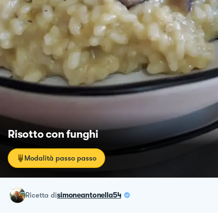
Risotto con funghi
Modalità passo passo
ricetta
di
simoneantonella54