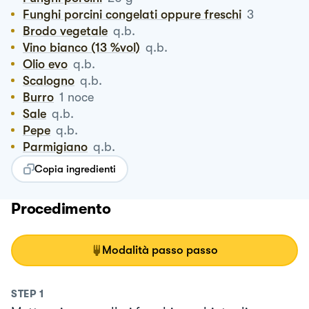
Funghi porcini congelati oppure freschi
3
Brodo vegetale
q.b.
Vino bianco (13 %vol)
q.b.
Olio evo
q.b.
Scalogno
q.b.
Burro
1
noce
Sale
q.b.
Pepe
q.b.
Parmigiano
q.b.
Copia ingredienti
Procedimento
Modalità passo passo
STEP
1