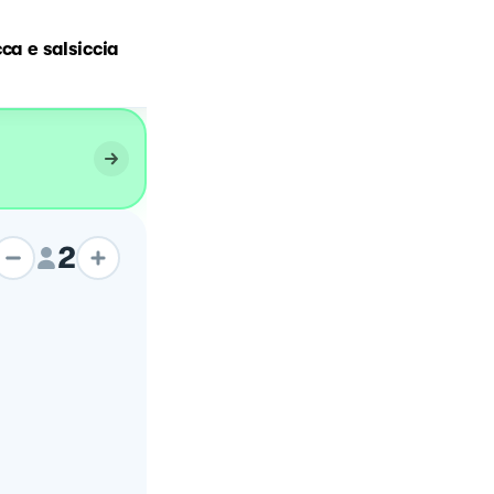
Risotto con zucca e
ca e salsiccia
salsiccia
2