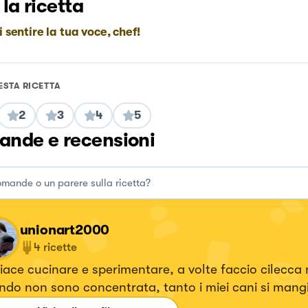
 la ricetta
i sentire la tua voce, chef!
ESTA RICETTA
2
3
4
5
nde e recensioni
unionart2000
4
ricette
iace cucinare e sperimentare, a volte faccio cilecc
ndo non sono concentrata, tanto i miei cani si mang
o… sono un’artista e includo anche la cucina nelle m