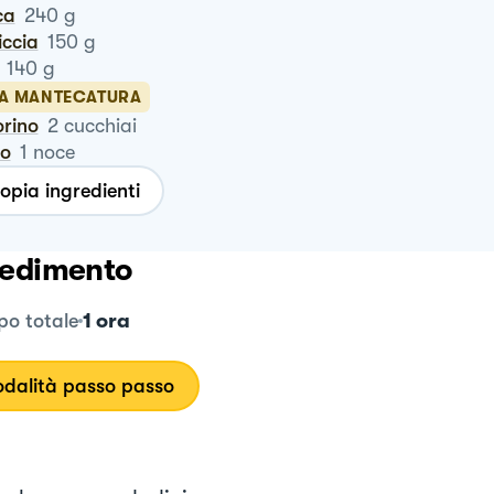
ca
240
g
siccia
150
g
140
g
LA MANTECATURA
orino
2
cucchiai
ro
1
noce
opia ingredienti
edimento
1 ora
o totale
dalità passo passo