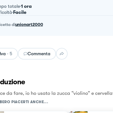
1 ora
po totale
Facile
ficoltà
ricetta
di
unionart2000
lva
·
5
Commenta
oduzione
e da fare, io ho usato la zucca “violino” e cervella
BERO PIACERTI ANCHE...