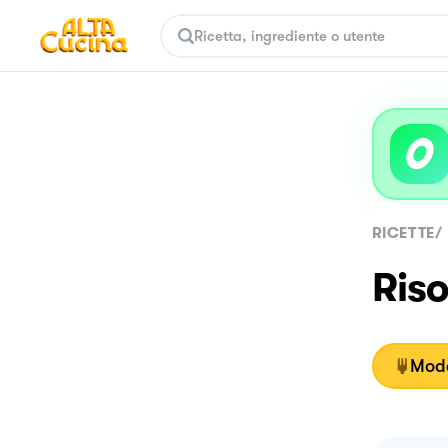
RICETTE
/
Riso
Moda