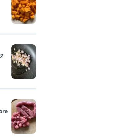
/2
are