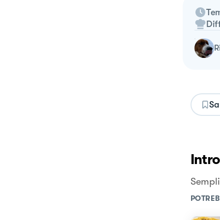
Tem
Dif
Sa
Intr
Semplic
POTREB