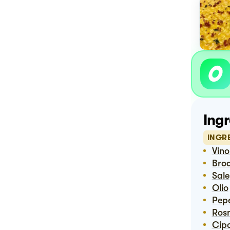
Ingr
INGRE
Vin
Bro
Sale
Olio
Pep
Ro
Cip