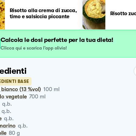
Risotto alla crema di zucca,
Risotto zuc
timo e salsiccia piccante
Calcola le dosi perfette per la tua dieta!
Clicca qui e scarica l’app olivia!
edienti
DIENTI BASE
o bianco (13 %vol)
100
ml
do vegetale
700
ml
q.b.
q.b.
e
q.b.
smarino
q.b.
olle
80
g