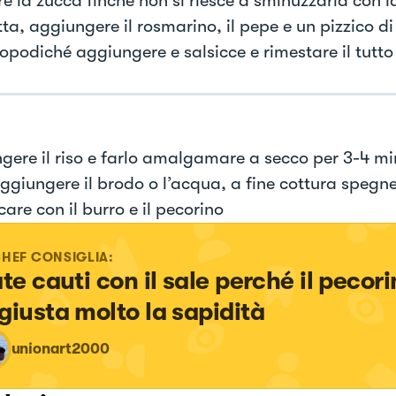
e la zucca finché non si riesce a sminuzzarla con l
ta, aggiungere il rosmarino, il pepe e un pizzico di
dopodiché aggiungere e salsicce e rimestare il tutto
gere il riso e farlo amalgamare a secco per 3-4 mi
aggiungere il brodo o l’acqua, a fine cottura spegne
are con il burro e il pecorino
CHEF CONSIGLIA:
ate cauti con il sale perché il pecori
giusta molto la sapidità
unionart2000