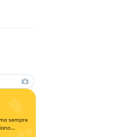
a ma sempre
iano
ie