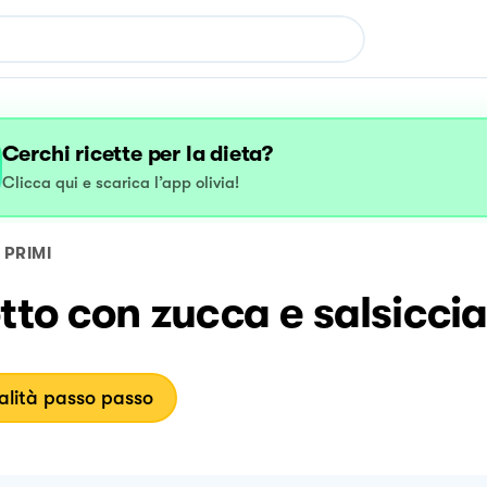
Cerchi ricette per la dieta?
Clicca qui e scarica l’app olivia!
PRIMI
tto con zucca e salsicci
lità passo passo