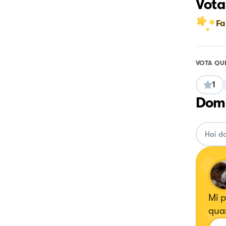
Vota
Fa
VOTA QU
1
Doma
Mi p
qua
tutt