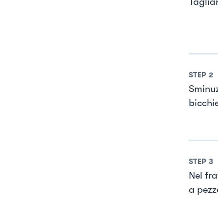
Taglia
STEP
2
Sminuzz
bicchi
STEP
3
Nel fra
a pezze