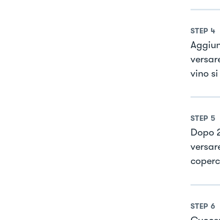
STEP
4
Aggiung
versare
vino s
STEP
5
Dopo 2
versar
coperc
STEP
6