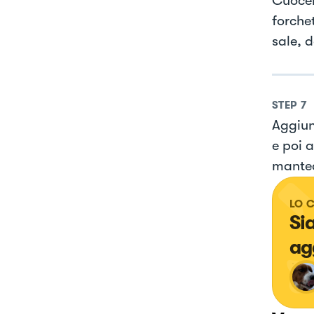
Cuocer
forchet
sale, 
STEP
7
Aggiun
e poi 
mantec
LO 
Si
ag