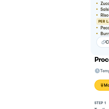
Zuc
Sal
Riso
PER 
Pec
Bur
C
Proc
Temp
Mo
STEP
1