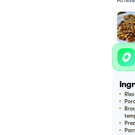
POTREB
Ingr
Ris
Por
Brodo vegetale fatto con dado bio (il riso integrale assorbe molto e ha
temp
Pre
Pa