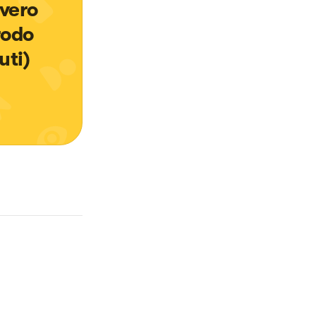
vero 
rodo 
ti) 