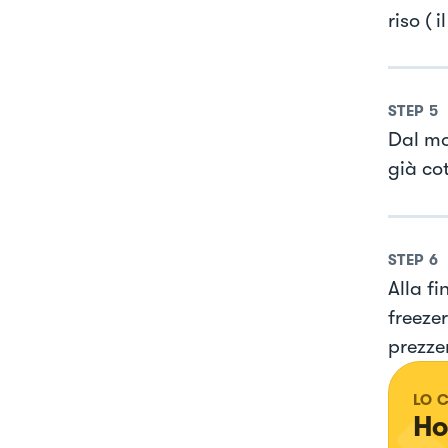
riso ( 
STEP
5
Dal mo
già cot
STEP
6
Alla f
freeze
prezze
LO 
Ho 