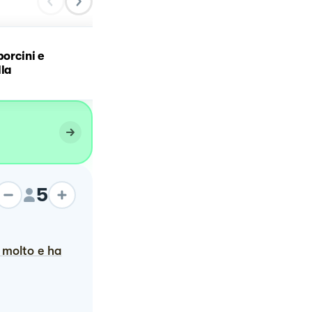
porcini e
Risotto funghi porcini e
lla
castagne
5