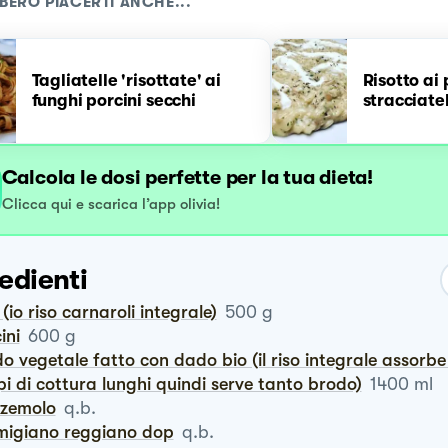
BERO PIACERTI ANCHE...
Tagliatelle 'risottate' ai
Risotto ai 
funghi porcini secchi
stracciate
Calcola le dosi perfette per la tua dieta!
Clicca qui e scarica l’app olivia!
edienti
o (io riso carnaroli integrale)
500
g
cini
600
g
i di cottura lunghi quindi serve tanto brodo)
1400
ml
zzemolo
q.b.
rmigiano reggiano dop
q.b.