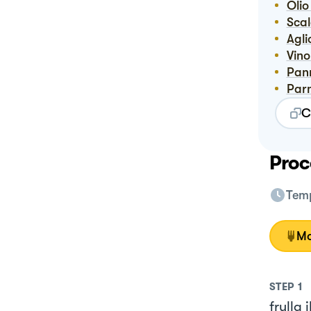
Oli
Sca
Agl
Vin
Pa
Pa
C
Proc
Temp
Mo
STEP
1
frulla 