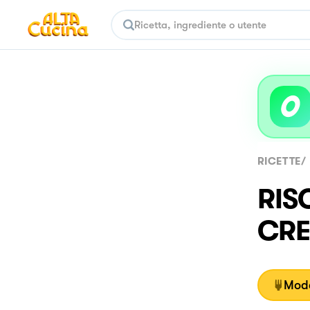
RICETTE
/
RIS
CRE
Moda