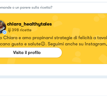
chiara_healthytales
398
ricette
 Chiara e amo propinarvi strategie di felicità a tavo
cano gusto e salute😉. Seguimi anche su Instagram,
i i video delle ricette 🥰! 👉🏻ig : chiara_healthytales
Visita il profilo