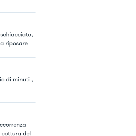
o schiacciato,
ia riposare
io di minuti ,
occorrenza
i cottura del