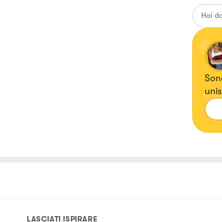
Sono
unis
tutt
LASCIATI ISPIRARE