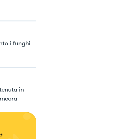
to i funghi
tenuta in
 ancora
, 