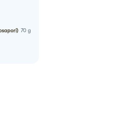
osapori)
70
g