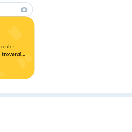
la che
 troverai