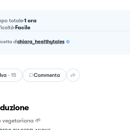
1 ora
po totale
Facile
ficoltà
ricetta
di
chiara_healthytales
lva
·
15
Commenta
oduzione
a vegetariana 🌱