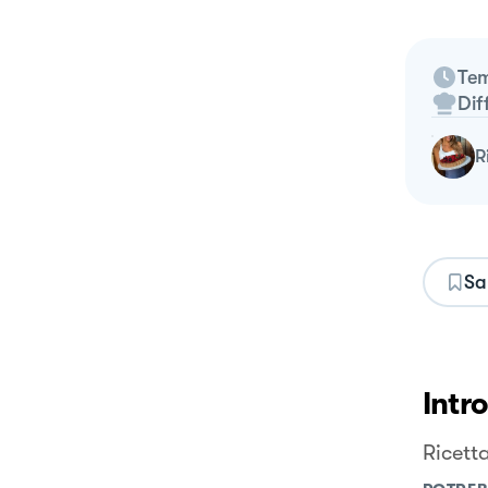
Tem
Dif
Sa
Intr
Ricett