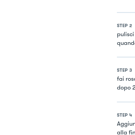
STEP
2
pulisci
quando
STEP
3
fai ros
dopo 2
STEP
4
Aggiun
alla fi