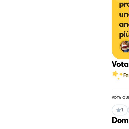
pr
un
an
pi
Vota
Fa
VOTA QU
1
Doma