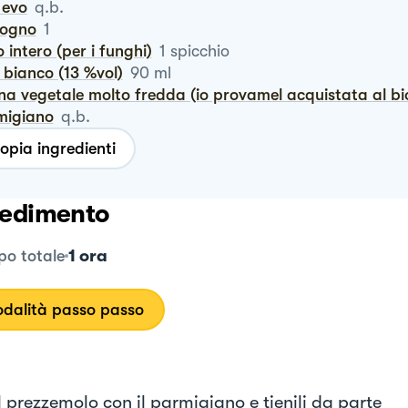
o evo
q.b.
logno
1
io intero (per i funghi)
1
spicchio
o bianco (13 %vol)
90
ml
nna vegetale molto fredda (io provamel acquistata al bi
rmigiano
q.b.
opia ingredienti
edimento
1 ora
o totale
dalità passo passo
il prezzemolo con il parmigiano e tienili da parte