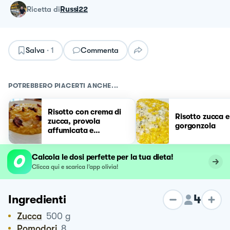
ricetta
di
Russi22
Salva
·
1
Commenta
POTREBBERO PIACERTI ANCHE...
Risotto con crema di
Risotto zucca e
zucca, provola
gorgonzola
affumicata e
guanciale croccante
Calcola le dosi perfette per la tua dieta!
Clicca qui e scarica l’app olivia!
4
Ingredienti
Zucca
500
g
Pomodori
8