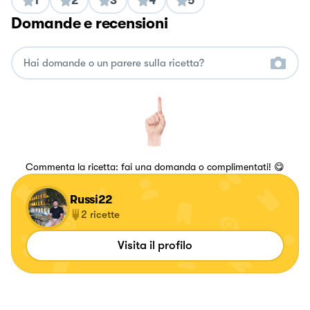
1
2
3
4
5
Domande e recensioni
Commenta la ricetta: fai una domanda o complimentati! 😋
Russi22
2
ricette
Visita il profilo