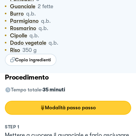
Guanciale
2
fette
Burro
q.b.
Parmigiano
q.b.
Rosmarino
q.b.
Cipolle
q.b.
Dado vegetale
q.b.
Riso
350
g
Copia ingredienti
Procedimento
Tempo totale
35 minuti
Modalità passo passo
STEP
1
Mettere a cuocere il guanciale e farlo asciugare