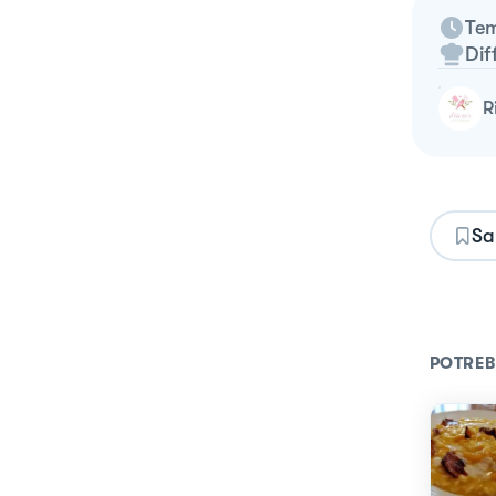
Tem
Dif
Sa
POTREB