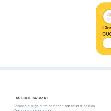
Cia
CUC
acc
LASCIATI ISPIRARE
Paccheri al sugo di tre pomodori con salsa al basilico
Carbonara con asparagi