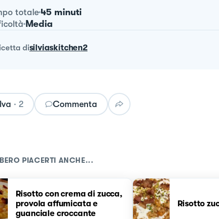
45 minuti
po totale
Media
ficoltà
ricetta
di
silviaskitchen2
lva
·
2
Commenta
BERO PIACERTI ANCHE...
Risotto con crema di zucca,
provola affumicata e
Risotto zu
guanciale croccante