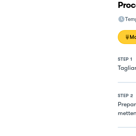
Proc
Temp
Mo
STEP
1
Taglia
STEP
2
Prepar
metten