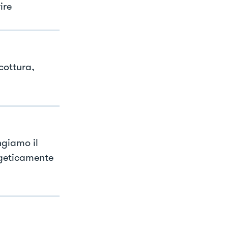
ire
cottura,
ngiamo il
rgeticamente