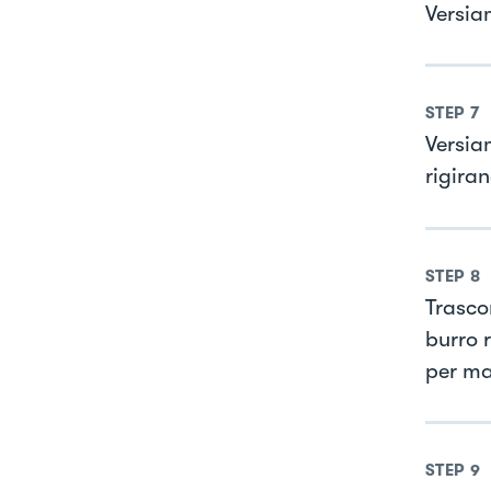
Versia
STEP
7
Versia
rigira
STEP
8
Trasco
burro 
per ma
STEP
9