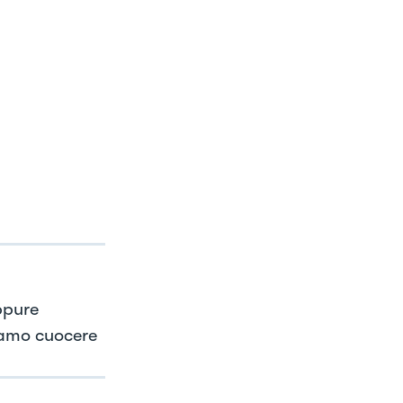
ppure
iamo cuocere