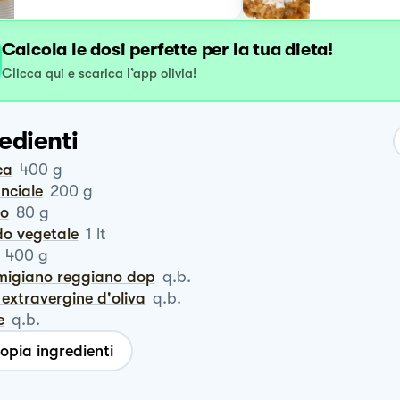
Calcola le dosi perfette per la tua dieta!
Clicca qui e scarica l’app olivia!
edienti
ca
400
g
anciale
200
g
ro
80
g
do vegetale
1
lt
400
g
rmigiano reggiano dop
q.b.
io extravergine d'oliva
q.b.
e
q.b.
opia ingredienti