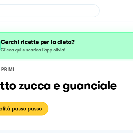
Cerchi ricette per la dieta?
Clicca qui e scarica l’app olivia!
PRIMI
tto zucca e guanciale
lità passo passo