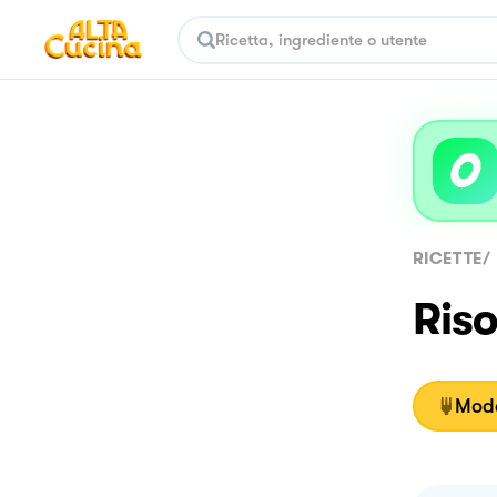
RICETTE
/
Riso
Moda