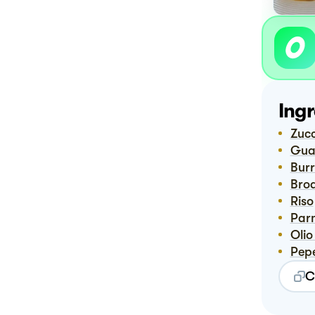
Ingr
Zuc
Gu
Bur
Bro
Riso
Pa
Ol
Pep
C