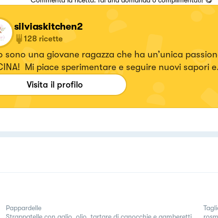
Commenta la ricetta: fai una domanda o complimentati! 😋
silviaskitchen2
128
ricette
o sono una giovane ragazza che ha un’unica passione
INA! Mi piace sperimentare e seguire nuovi sapori e
ostamenti
Visita il profilo
Pappardelle
Tagl
Strappatelle con aglio, olio, tartare di canocchie e gamberetti
rosm