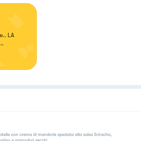
.. LA
iatelle con crema di mandorle speziata alla salsa Sriracha,
arino e pomodori secchi