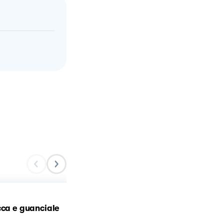
cca e guanciale
Risotto Zucca e Guancial