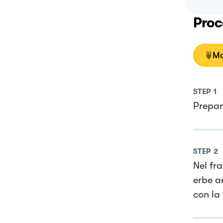
Proc
Mo
STEP
1
Prepar
STEP
2
Nel fr
erbe a
con la