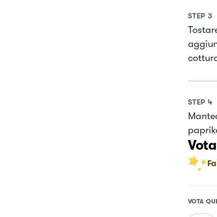
STEP
3
Tostare
aggiun
cottur
STEP
4
Mantec
paprik
Vota
Fa
VOTA QU