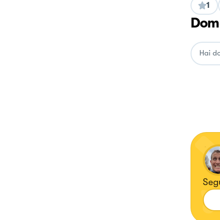
1
Doma
Seg