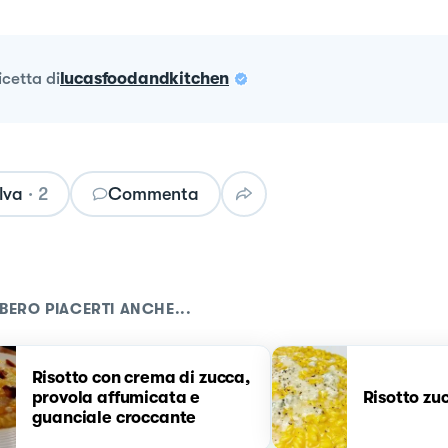
ricetta
di
lucasfoodandkitchen
lva
·
2
Commenta
BERO PIACERTI ANCHE...
Risotto con crema di zucca,
provola affumicata e
Risotto zu
guanciale croccante