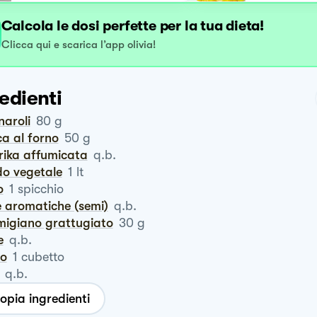
Calcola le dosi perfette per la tua dieta!
Clicca qui e scarica l’app olivia!
edienti
naroli
80
g
ca al forno
50
g
prika affumicata
q.b.
do vegetale
1
lt
o
1
spicchio
e aromatiche (semi)
q.b.
rmigiano grattugiato
30
g
e
q.b.
ro
1
cubetto
q.b.
opia ingredienti