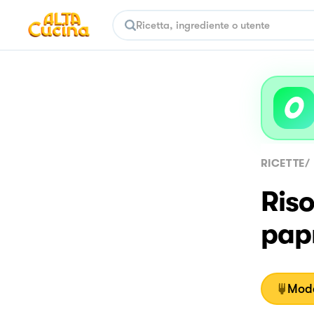
RICETTE
/
Riso
pap
Moda