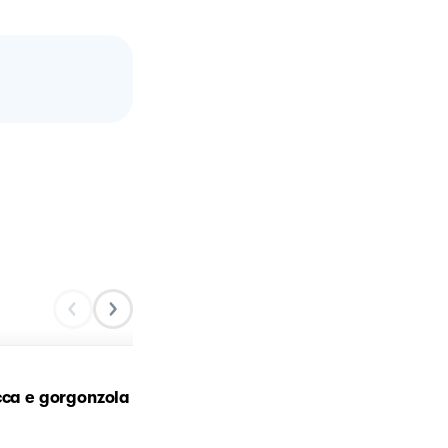
cca e gorgonzola
Risotto alla zucca