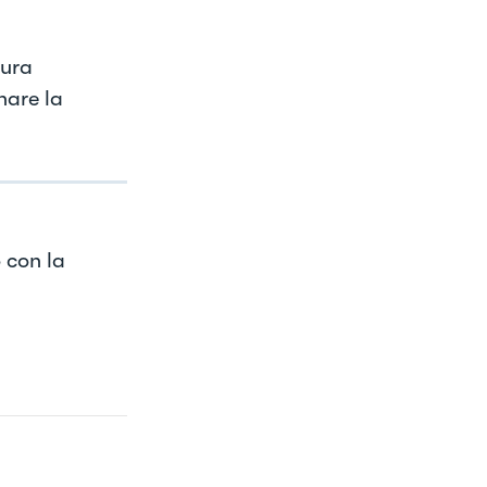
tura
nare la
 con la