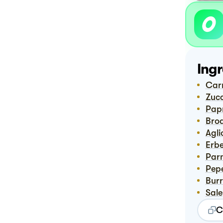
Ingr
Car
Zuc
Pa
Bro
Agli
Erb
Pa
Pep
Bur
Sale
C