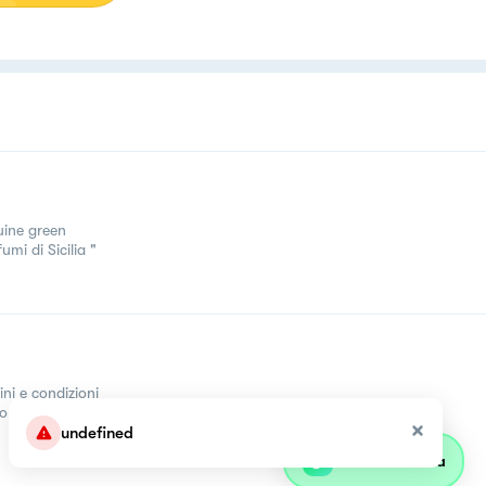
uine green
umi di Sicilia "
ini e condizioni
come
undefined
Parla con olivia