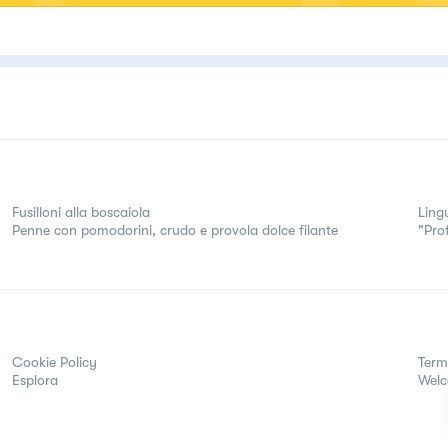
Fusilloni alla boscaiola
Ling
Penne con pomodorini, crudo e provola dolce filante
"Prof
Cookie Policy
Term
Esplora
Wel