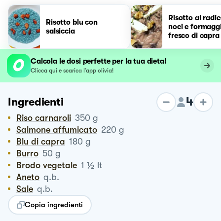
Risotto al radic
Risotto blu con
noci e formagg
salsiccia
fresco di capra
Calcola le dosi perfette per la tua dieta!
Clicca qui e scarica l’app olivia!
4
Ingredienti
Riso carnaroli
350
g
Salmone affumicato
220
g
Blu di capra
180
g
Burro
50
g
½
Brodo vegetale
1
lt
Aneto
q.b.
Sale
q.b.
Copia ingredienti