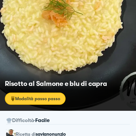
Risotto al Salmone e blu di capra
Modalità passo passo
Difficoltà
Facile
ricetta
di
savianonunzio