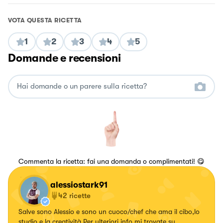
VOTA QUESTA RICETTA
1
2
3
4
5
Domande e recensioni
Commenta la ricetta: fai una domanda o complimentati! 😋
alessiostark91
42
ricette
Salve sono Alessio e sono un cuoco/chef che ama il cibo,lo
studio e la creatività.Per ulteriori info mi trovate su