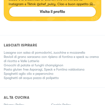
Instagram e Tiktok @chef_pulcy. Ciao e buon appetito 🤗
🧑‍🍳 https://bit.ly/34BQApp
Visita il profilo
LASCIATI ISPIRARE
Lasagne con salsa di pomodorini, zucchine e mozzarella
Ravioli di grano saraceno con ripieno di fontina e speck su crema
di ricotta e Valle Latteria
Gnocchi di patate ai funghi champignon
Pasta gluten free Asparagi, Speck e Fontina valdostana
Spaghetti aglio olio e peperoncino
Spaghetti all acqua pazza di polipetto
AL.TA CUCINA
Privacy Policy
Cookie Policy