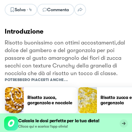
Salva
·
4
Commenta
Introduzione
Risotto buonissimo con ottimi accostamenti,dal
dolce del gambero e del gorgonzola per poi
passare al gusto amarognolo dei fiori di zucca
secchi con texture Crunchy della granella di
nocciola che dà al risotto un tocco di classe.
POTREBBERO PIACERTI ANCHE...
Risotto zucca,
Risotto zucca e
gorgonzola e nocciole
gorgonzola
Calcola le dosi perfette per la tua dieta!
Clicca qui e scarica l’app olivia!