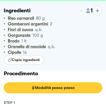
1
Ingredienti
Riso carnaroli
80
g
Gamberoni argentini
2
Fiori di zucca
q.b.
Gorgonzola
100
g
Brodo
1
lt
Granella di nocciole
q.b.
½
Cipolle
Copia ingredienti
Procedimento
Modalità passo passo
STEP
1