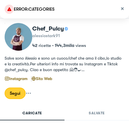
ERROR:CATEGORIES
Chef_Pulcy
alessiostark91
42
ricette
•
144,3mila
views
Salve sono Alessio e sono un cuoco/chef che ama il cibo,lo studio 
e la creatività.Per ulteriori info mi trovate su Instagram e Tiktok 
@chef_pulcy. Ciao e buon appetito 🤗🧑‍🍳

Instagram
Sito Web
https://bit.ly/34BQApp
Segui
CARICATE
SALVATE