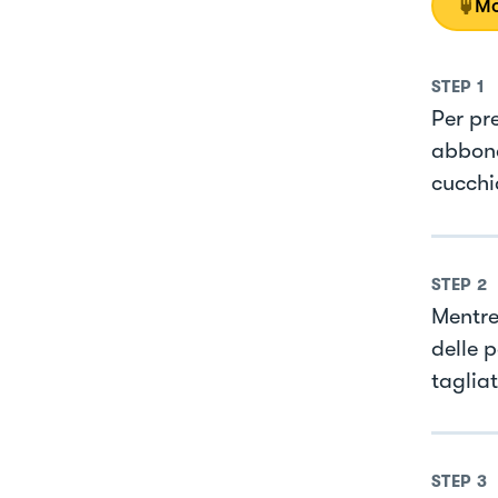
Mo
STEP
1
Per pr
abbond
cucchia
STEP
2
Mentre
delle p
taglia
STEP
3