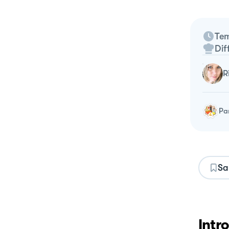
Tem
Dif
Pa
Sa
Intr