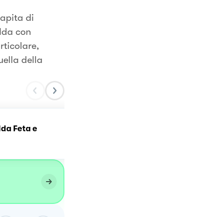
apita di
edda con
rticolare,
uella della
Pasta fredda con pesto d
dda Feta e
basilico, pomodorini e
mozzarella 🇮🇹 😍