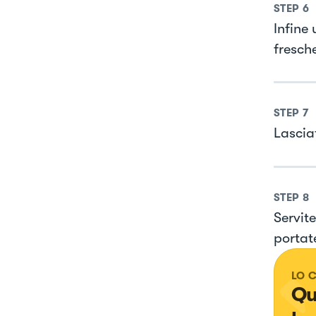
STEP
6
Infine
fresche
STEP
7
Lasciat
STEP
8
Servit
portate
LO 
Qu