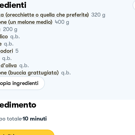
edienti
ta (orecchiette o quella che preferite)
320
g
lone (un melone medio)
400
g
a
200
g
ilico
q.b.
e
q.b.
modori
5
q.b.
o d'oliva
q.b.
one (buccia grattugiata)
q.b.
opia ingredienti
edimento
10 minuti
o totale