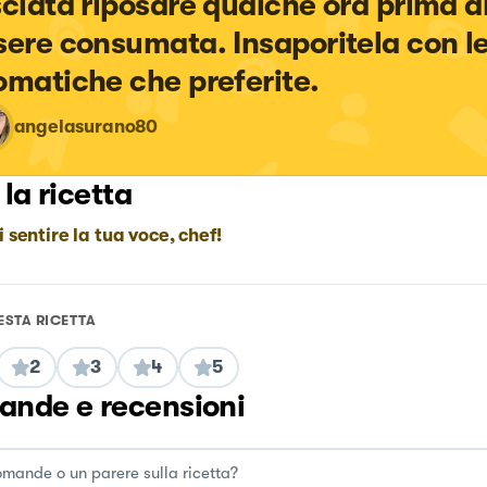
sciata riposare qualche ora prima di
sere consumata. Insaporitela con le
omatiche che preferite.
angelasurano80
 la ricetta
i sentire la tua voce, chef!
ESTA RICETTA
2
3
4
5
nde e recensioni