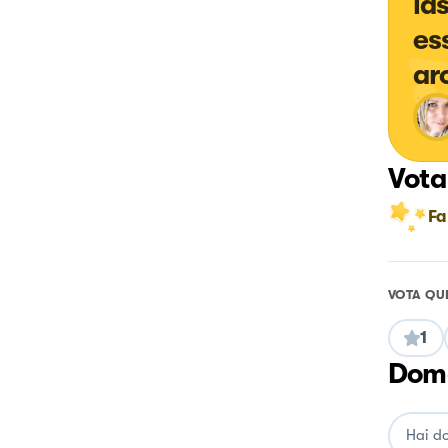
la
es
ar
Vota
Fa
VOTA QU
1
Doma