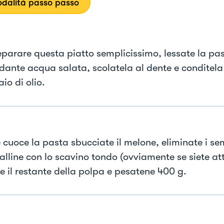
dalità passo passo
eparare questa piatto semplicissimo, lessate la pas
ante acqua salata, scolatela al dente e conditela
io di olio.
 cuoce la pasta sbucciate il melone, eliminate i se
alline con lo scavino tondo (ovviamente se siete att
te il restante della polpa e pesatene 400 g.