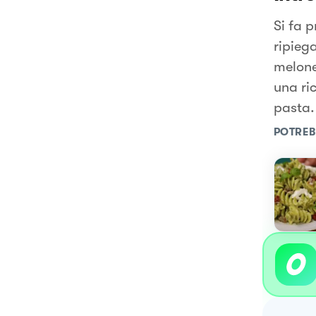
Si fa 
ripieg
melone
una ric
pasta.
POTREB