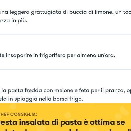
 una leggera grattugiata di buccia di limone, un toc
zza in più.
e insaporire in frigorifero per almeno un’ora.
e la pasta fredda con melone e feta per il pranzo, 
la in spiaggia nella borsa frigo.
CHEF CONSIGLIA:
esta insalata di pasta è ottima se 