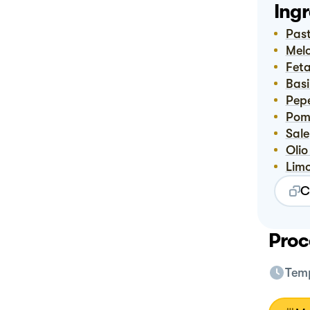
Ingr
Pas
Me
Fet
Bas
Pep
Po
Sale
Oli
Lim
C
Proc
Temp