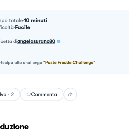
10 minuti
po totale
Facile
ficoltà
ricetta
di
angelasurano80
rtecipa alla challenge
"
Paste Fredde Challenge
"
lva
·
2
Commenta
oduzione