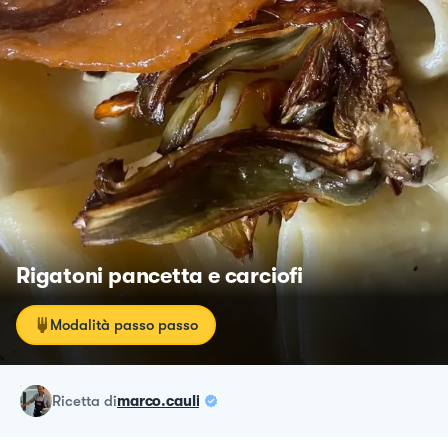
Rigatoni pancetta e carciofi
Modalità passo passo
ricetta
di
marco.cauli