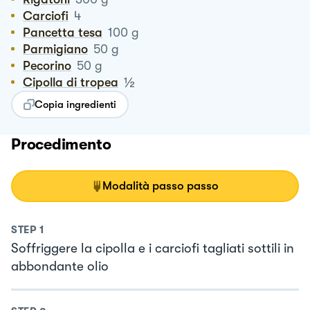
Carciofi
4
Pancetta tesa
100
g
Parmigiano
50
g
Pecorino
50
g
½
Cipolla di tropea
Copia ingredienti
Procedimento
Modalità passo passo
STEP
1
Soffriggere la cipolla e i carciofi tagliati sottili in
abbondante olio