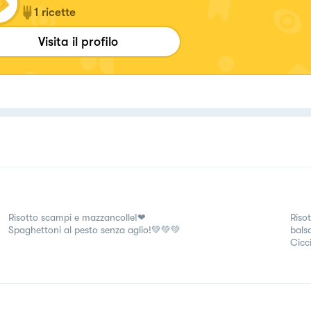
1
ricette
Visita il profilo
Risotto scampi e mazzancolle!❤
Riso
Spaghettoni al pesto senza aglio!💚💚💚
bals
Cicc