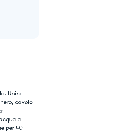
lo. Unire
 nero, cavolo
ri
 acqua a
ne per 40