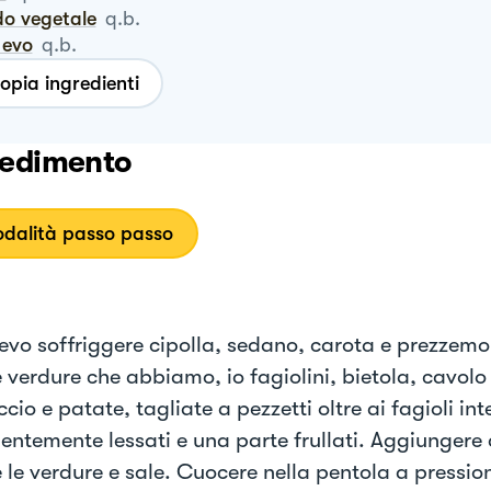
do vegetale
q.b.
o evo
q.b.
opia ingredienti
edimento
dalità passo passo
o evo soffriggere cipolla, sedano, carota e prezzemo
e verdure che abbiamo, io fagiolini, bietola, cavolo
io e patate, tagliate a pezzetti oltre ai fagioli inte
entemente lessati e una parte frullati. Aggiungere
e le verdure e sale. Cuocere nella pentola a pressio