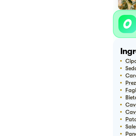
Ingr
Cip
Sed
Ca
Pre
Fag
Bie
Ca
Ca
Pat
Sale
Pan