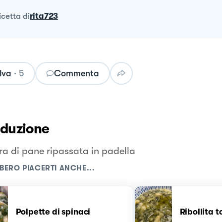
ricetta
di
rita723
lva
·
5
Commenta
oduzione
ra di pane ripassata in padella
BERO PIACERTI ANCHE...
Polpette di spinaci
Ribollita 