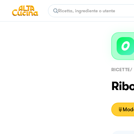
RICETTE
/
Ribo
Moda