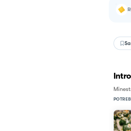
Sa
Intr
Minest
POTREB