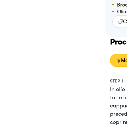
Bro
Oli
C
Proc
Mo
STEP
1
In oli
tutte l
cappucc
preced
coprir