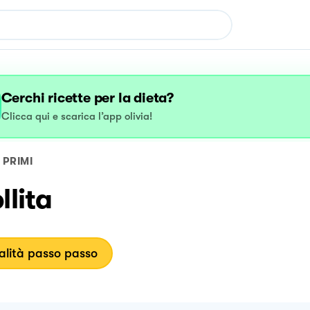
Cerchi ricette per la dieta?
Clicca qui e scarica l’app olivia!
PRIMI
llita
lità passo passo