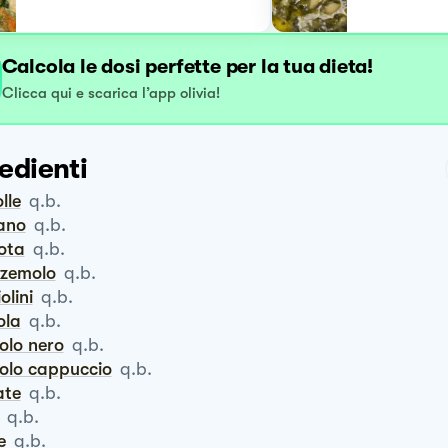
Calcola le dosi perfette per la tua dieta!
Clicca qui e scarica l’app olivia!
edienti
olle
q.b.
ano
q.b.
rota
q.b.
zzemolo
q.b.
iolini
q.b.
tola
q.b.
volo nero
q.b.
volo cappuccio
q.b.
ate
q.b.
q.b.
e
q.b.