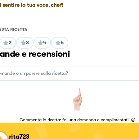
i sentire la tua voce, chef!
ESTA RICETTA
2
3
4
5
nde e recensioni
Commenta la ricetta: fai una domanda o complimentati! 😋
rita723