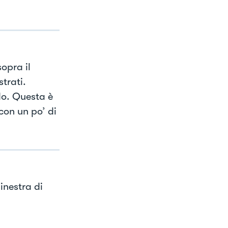
sopra il
trati.
do. Questa è
con un po’ di
inestra di