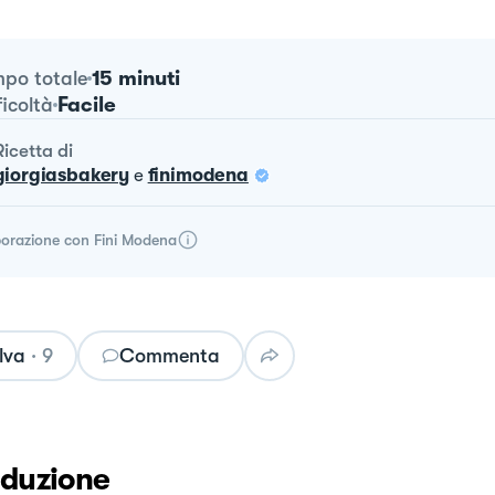
15 minuti
po totale
Facile
ficoltà
ricetta
di
giorgiasbakery
e
finimodena
borazione con
Fini Modena
lva
·
9
Commenta
oduzione