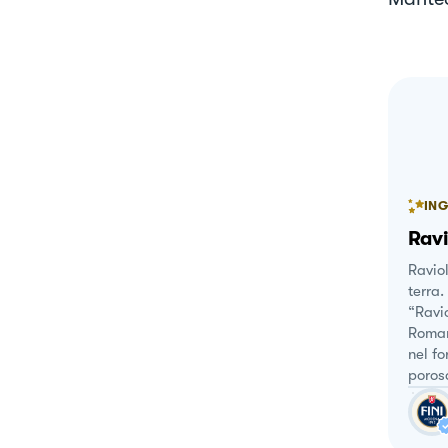
ING
Ravi
Raviol
terra.
“Ravio
Roman
nel fo
poros