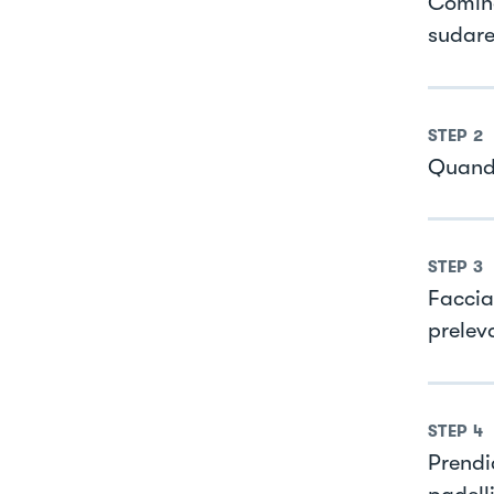
Cominc
sudare
STEP
2
Quando
STEP
3
Faccia
preleva
STEP
4
Prendia