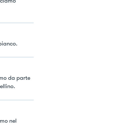
cciamo
bianco.
mo da parte
ellino.
amo nel