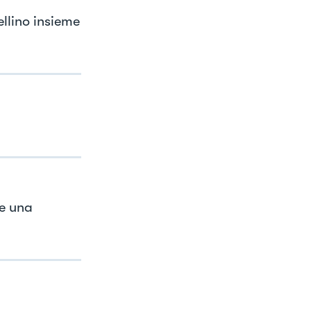
llino insieme
te una