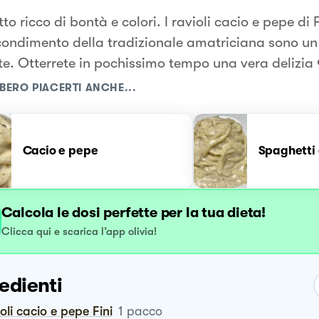
to ricco di bontà e colori. I ravioli cacio e pepe di
 condimento della tradizionale amatriciana sono u
te. Otterrete in pochissimo tempo una vera delizia 
BERO PIACERTI ANCHE...
Cacio e pepe
Spaghetti 
Calcola le dosi perfette per la tua dieta!
Clicca qui e scarica l’app olivia!
edienti
ioli cacio e pepe Fini
1
pacco