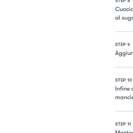
STEP
8
Cuocia
al sug
STEP
9
Aggiun
STEP
10
Infine
mancia
STEP
11
Mantec