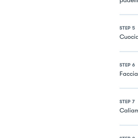
padelli
STEP
5
Cuocia
STEP
6
Faccia
STEP
7
Caliamo