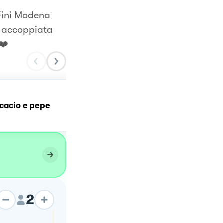
 Fini Modena
n accoppiata
❤️
Ravioli cacio e pepe di Fi
cacio e pepe
alla gricia
2