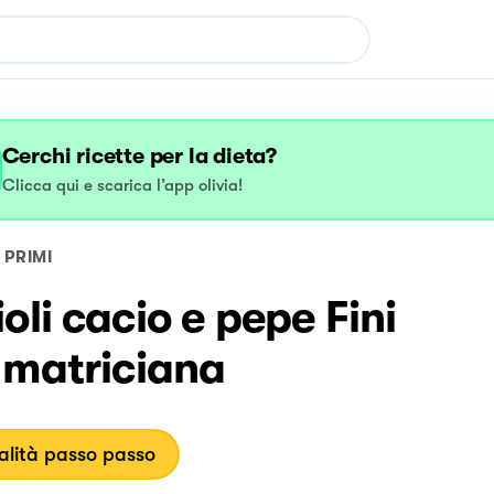
Cerchi ricette per la dieta?
Clicca qui e scarica l’app olivia!
PRIMI
oli cacio e pepe Fini
amatriciana
lità passo passo