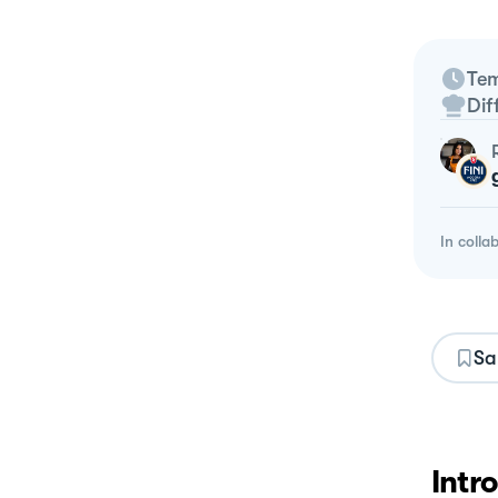
Tem
Dif
In colla
Sa
Intr