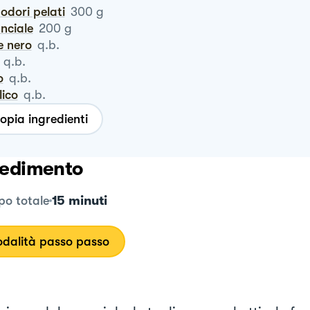
odori pelati
300
g
anciale
200
g
e nero
q.b.
q.b.
o
q.b.
ilico
q.b.
opia ingredienti
edimento
15 minuti
o totale
dalità passo passo