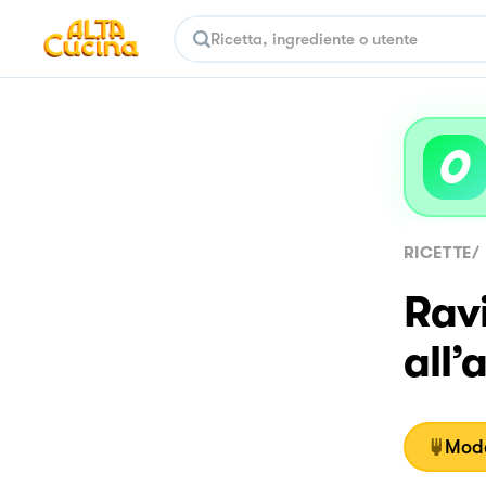
RICETTE
/
Ravi
all’
Moda