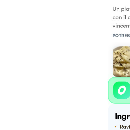
Un piat
con il
vincen
POTREB
Ingr
Rav