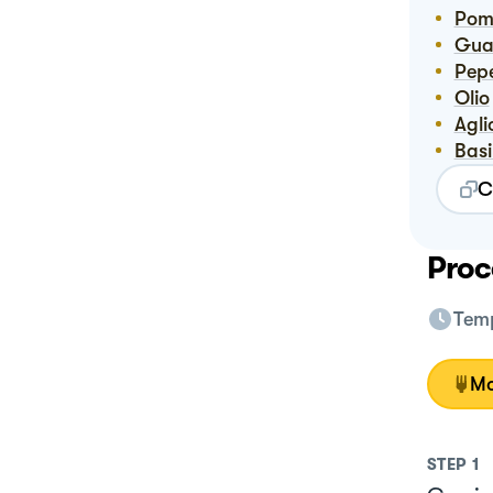
Pom
Gu
Pep
Olio
Agli
Bas
C
Proc
Temp
Mo
STEP
1