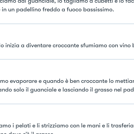
iamo dal guanciale, lo tagliamo a cubetti e lo fa
 in un padellino freddo a fuoco bassissimo.
 inizia a diventare croccante sfumiamo con vino 
mo evaporare e quando è ben croccante lo mettia
ndo solo il guanciale e lasciando il grasso nel pad
mo i pelati e li strizziamo con le mani e li trasferi