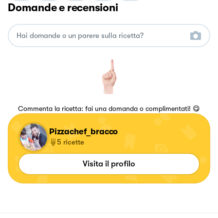
Domande e recensioni
Commenta la ricetta: fai una domanda o complimentati! 😋
Pizzachef_bracco
5
ricette
Visita il profilo