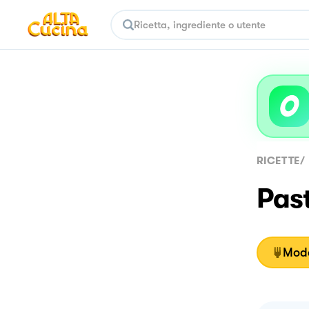
RICETTE
/
Pas
Moda