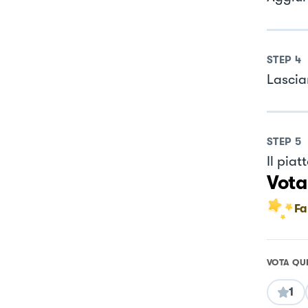
STEP
4
Lascia
STEP
5
Il pia
Vota
Fa
VOTA QU
1