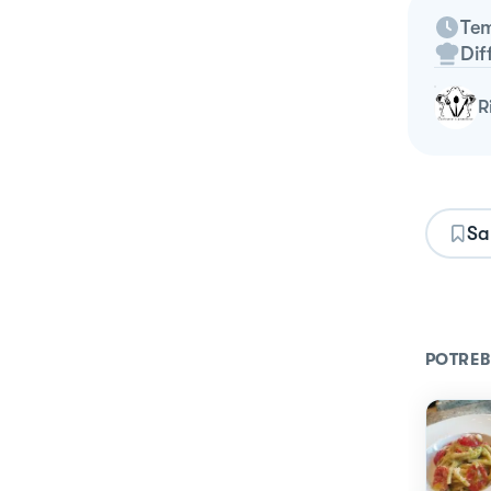
Tem
Dif
Sa
POTREB