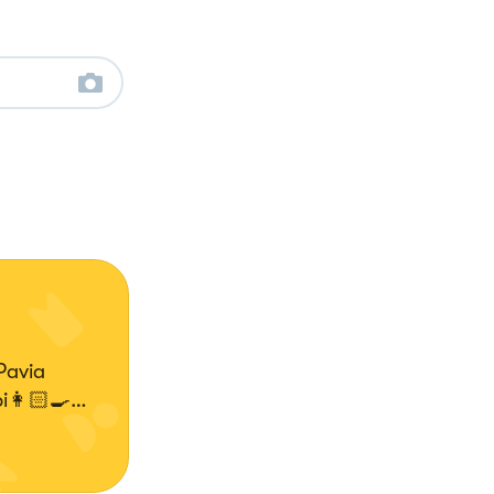
Pavia
i👩🏻‍🍳