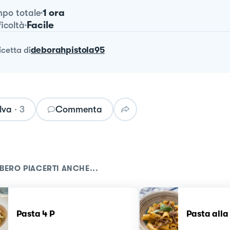
1 ora
po totale
Facile
ficoltà
ricetta
di
deborahpistola95
lva
·
3
Commenta
BERO PIACERTI ANCHE...
Pasta 4 P
Pasta alla