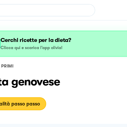
Cerchi ricette per la dieta?
Clicca qui e scarica l’app olivia!
PRIMI
ta genovese
lità passo passo