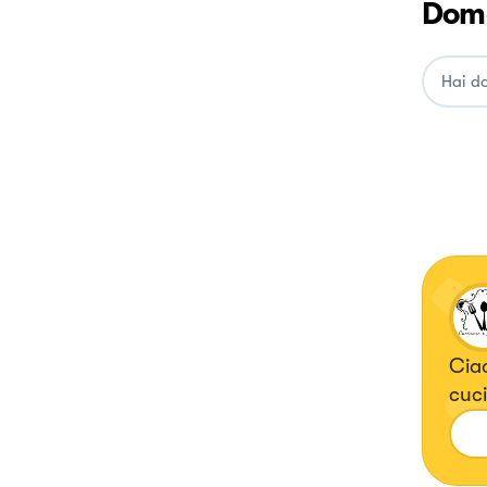
Doma
Cia
cuci
seg