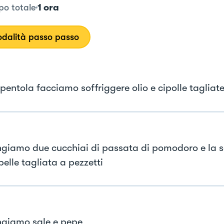
1 ora
o totale
dalità passo passo
pentola facciamo soffriggere olio e cipolle tagliate
giamo due cucchiai di passata di pomodoro e la s
elle tagliata a pezzetti
giamo sale e pepe