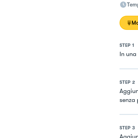
Temp
Mo
STEP
1
In una 
STEP
2
Aggiun
senza p
STEP
3
Aggiun