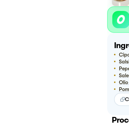
Ingr
Ci
Sal
Pep
Sale
Ol
Po
C
Proc