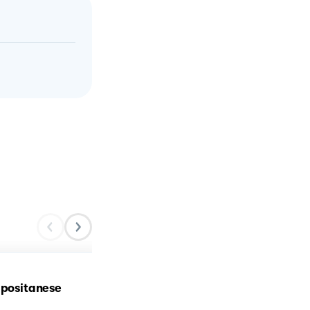
Pasta alla genovese
 positanese
napoletana.