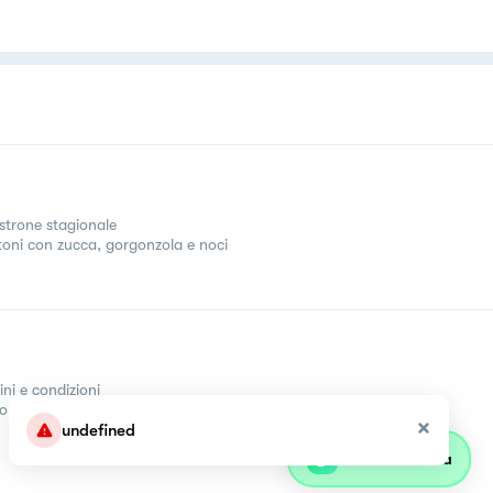
strone stagionale
toni con zucca, gorgonzola e noci
ini e condizioni
come
undefined
Parla con olivia