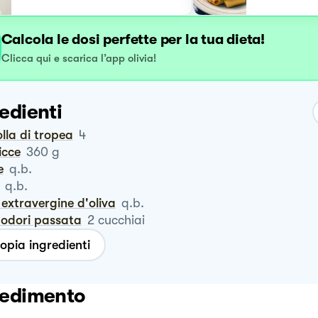
Calcola le dosi perfette per la tua dieta!
Clicca qui e scarica l’app olivia!
edienti
polla di tropea
4
sicce
360
g
e
q.b.
q.b.
io extravergine d'oliva
q.b.
modori passata
2
cucchiai
opia ingredienti
edimento